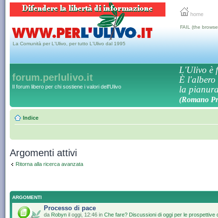
home
FAIL (the browse
La Comunità per L'Ulivo, per tutto L'Ulivo dal 1995
L'Ulivo è f
forum.perlulivo.it
È l'albero
Il forum libero per chi sostiene i valori dell'Ulivo
la pianura,
(Romano Pro
Indice
Argomenti attivi
Ritorna alla ricerca avanzata
ARGOMENTI
Processo di pace
da
Robyn
il oggi, 12:46 in
Che fare? Discussioni di oggi per le prospettive