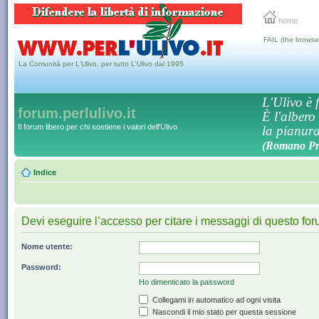
home
FAIL (the browse
La Comunità per L'Ulivo, per tutto L'Ulivo dal 1995
L'Ulivo è f
forum.perlulivo.it
È l'albero
Il forum libero per chi sostiene i valori dell'Ulivo
la pianura,
(Romano Pro
Indice
Devi eseguire l’accesso per citare i messaggi di questo for
Nome utente:
Password:
Ho dimenticato la password
Collegami in automatico ad ogni visita
Nascondi il mio stato per questa sessione