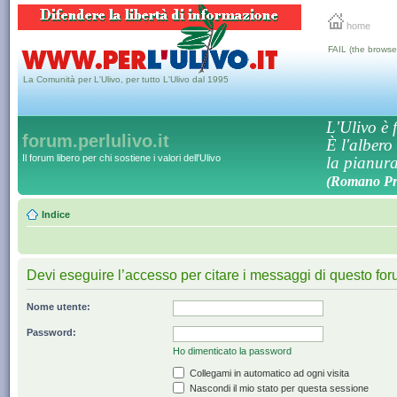
home
FAIL (the browse
La Comunità per L'Ulivo, per tutto L'Ulivo dal 1995
L'Ulivo è f
forum.perlulivo.it
È l'albero
Il forum libero per chi sostiene i valori dell'Ulivo
la pianura,
(Romano Pro
Indice
Devi eseguire l’accesso per citare i messaggi di questo for
Nome utente:
Password:
Ho dimenticato la password
Collegami in automatico ad ogni visita
Nascondi il mio stato per questa sessione