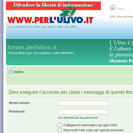
home
FAIL (the browse
La Comunità per L'Ulivo, per tutto L'Ulivo dal 1995
L'Ulivo è f
forum.perlulivo.it
È l'albero
Il forum libero per chi sostiene i valori dell'Ulivo
la pianura,
(Romano Pro
Indice
Devi eseguire l’accesso per citare i messaggi di questo for
Nome utente:
Password:
Ho dimenticato la password
Collegami in automatico ad ogni visita
Nascondi il mio stato per questa sessione