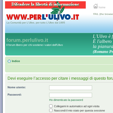
home
FAIL (the browse
La Comunità per L'Ulivo, per tutto L'Ulivo dal 1995
L'Ulivo è f
forum.perlulivo.it
È l'albero
Il forum libero per chi sostiene i valori dell'Ulivo
la pianura,
(Romano Pro
Indice
Devi eseguire l’accesso per citare i messaggi di questo for
Nome utente:
Password:
Ho dimenticato la password
Collegami in automatico ad ogni visita
Nascondi il mio stato per questa sessione