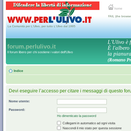
home
FAIL (the browse
La Comunità per L'Ulivo, per tutto L'Ulivo dal 1995
L'Ulivo è f
forum.perlulivo.it
È l'albero
Il forum libero per chi sostiene i valori dell'Ulivo
la pianura,
(Romano Pro
Indice
Devi eseguire l’accesso per citare i messaggi di questo for
Nome utente:
Password:
Ho dimenticato la password
Collegami in automatico ad ogni visita
Nascondi il mio stato per questa sessione