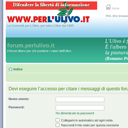
home
FAIL (the browse
La Comunità per L'Ulivo, per tutto L'Ulivo dal 1995
L'Ulivo è f
forum.perlulivo.it
È l'albero
Il forum libero per chi sostiene i valori dell'Ulivo
la pianura,
(Romano Pro
Indice
Devi eseguire l’accesso per citare i messaggi di questo for
Nome utente:
Password:
Ho dimenticato la password
Collegami in automatico ad ogni visita
Nascondi il mio stato per questa sessione