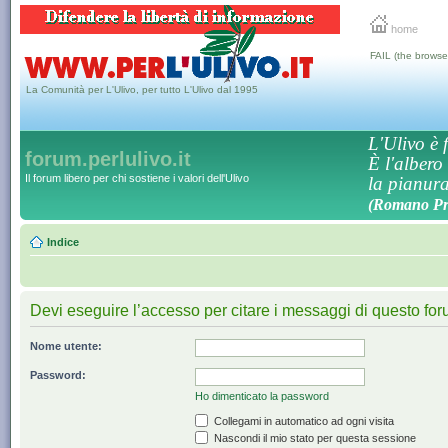
home
FAIL (the browse
La Comunità per L'Ulivo, per tutto L'Ulivo dal 1995
L'Ulivo è f
forum.perlulivo.it
È l'albero
Il forum libero per chi sostiene i valori dell'Ulivo
la pianura,
(Romano Pro
Indice
Devi eseguire l’accesso per citare i messaggi di questo for
Nome utente:
Password:
Ho dimenticato la password
Collegami in automatico ad ogni visita
Nascondi il mio stato per questa sessione