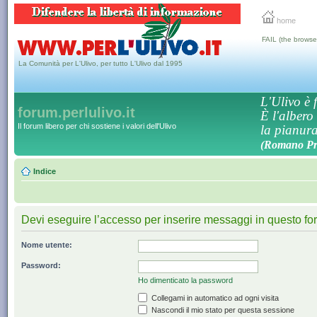
home
FAIL (the browse
La Comunità per L'Ulivo, per tutto L'Ulivo dal 1995
L'Ulivo è f
forum.perlulivo.it
È l'albero
Il forum libero per chi sostiene i valori dell'Ulivo
la pianura,
(Romano Pro
Indice
Devi eseguire l’accesso per inserire messaggi in questo fo
Nome utente:
Password:
Ho dimenticato la password
Collegami in automatico ad ogni visita
Nascondi il mio stato per questa sessione