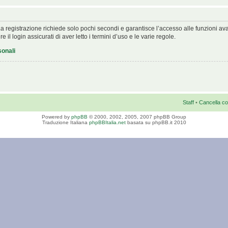
. La registrazione richiede solo pochi secondi e garantisce l’accesso alle funzioni 
 il login assicurati di aver letto i termini d’uso e le varie regole.
sonali
Staff
•
Cancella co
Powered by
phpBB
© 2000, 2002, 2005, 2007 phpBB Group
Traduzione Italiana
phpBBItalia.net
basata su phpBB.it 2010