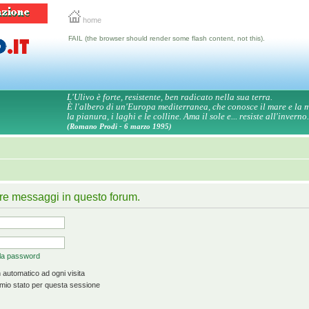
home
FAIL (the browser should render some flash content, not this).
L'Ulivo è forte, resistente, ben radicato nella sua terra.
È l'albero di un'Europa mediterranea, che conosce il mare e la
la pianura, i laghi e le colline. Ama il sole e... resiste all'inverno.
(Romano Prodi - 6 marzo 1995)
ire messaggi in questo forum.
 la password
 automatico ad ogni visita
mio stato per questa sessione