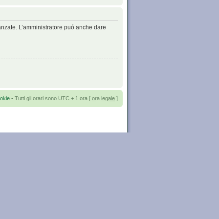
avanzate. L’amministratore puó anche dare
okie
• Tutti gli orari sono UTC + 1 ora [
ora legale
]