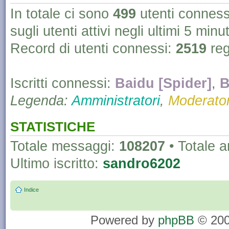
In totale ci sono
499
utenti connessi 
sugli utenti attivi negli ultimi 5 minut
Record di utenti connessi:
2519
reg
Iscritti connessi:
Baidu [Spider]
,
B
Legenda:
Amministratori
,
Moderator
STATISTICHE
Totale messaggi:
108207
• Totale 
Ultimo iscritto:
sandro6202
Indice
Powered by
phpBB
© 200