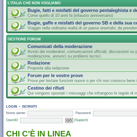
L'ITALIA CHE NON VOGLIAMO
Bugie, fatti e misfatti del governo pentaleghista e d
Come quello di 10 anni fa (infausto anniversario)
Bugie, gaffe e misfatti del governo SB e della sua c
Viaggio nella ordinaria realtà di un paese anomalo; da prender
GESTIONE FORUM
Comunicati della moderazione
Avvisi dei moderatori, comunicazioni ufficiali, discussioni su 
moderazione, annunci su problemi tecnici
Redazione
Proposte alla redazione
Forum per le vostre prove
Prove per testare funzioni nuove o per chi non conosce bene i
Cestino dei rifiuti
Qui vengono spostati i messaggi che infrangono le regole di
LOGIN
•
ISCRIVITI
Nome utente:
Password:
OpenID:
(Support)
CHI C’È IN LINEA