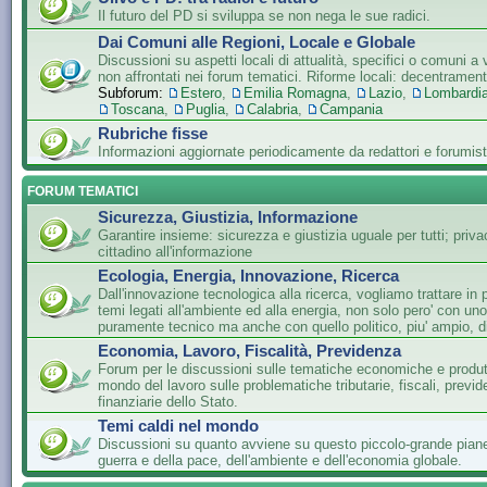
Il futuro del PD si sviluppa se non nega le sue radici.
Dai Comuni alle Regioni, Locale e Globale
Discussioni su aspetti locali di attualità, specifici o comuni a 
non affrontati nei forum tematici. Riforme locali: decentramen
Subforum:
Estero
,
Emilia Romagna
,
Lazio
,
Lombardi
Toscana
,
Puglia
,
Calabria
,
Campania
Rubriche fisse
Informazioni aggiornate periodicamente da redattori e forumist
FORUM TEMATICI
Sicurezza, Giustizia, Informazione
Garantire insieme: sicurezza e giustizia uguale per tutti; privac
cittadino all'informazione
Ecologia, Energia, Innovazione, Ricerca
Dall'innovazione tecnologica alla ricerca, vogliamo trattare in 
temi legati all'ambiente ed alla energia, non solo pero' con un
puramente tecnico ma anche con quello politico, piu' ampio, di
Economia, Lavoro, Fiscalità, Previdenza
Forum per le discussioni sulle tematiche economiche e produtti
mondo del lavoro sulle problematiche tributarie, fiscali, previde
finanziarie dello Stato.
Temi caldi nel mondo
Discussioni su quanto avviene su questo piccolo-grande piane
guerra e della pace, dell'ambiente e dell'economia globale.