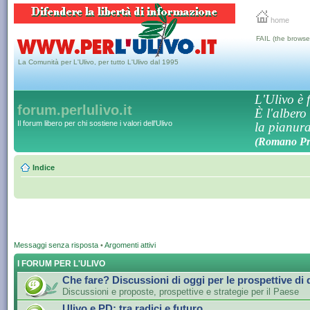
home
FAIL (the browse
La Comunità per L'Ulivo, per tutto L'Ulivo dal 1995
L'Ulivo è f
forum.perlulivo.it
È l'albero
Il forum libero per chi sostiene i valori dell'Ulivo
la pianura,
(Romano Pro
Indice
Messaggi senza risposta
•
Argomenti attivi
I FORUM PER L'ULIVO
Che fare? Discussioni di oggi per le prospettive di
Discussioni e proposte, prospettive e strategie per il Paese
Ulivo e PD: tra radici e futuro