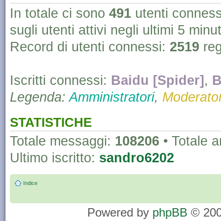
In totale ci sono
491
utenti connessi 
sugli utenti attivi negli ultimi 5 minut
Record di utenti connessi:
2519
reg
Iscritti connessi:
Baidu [Spider]
,
B
Legenda:
Amministratori
,
Moderator
STATISTICHE
Totale messaggi:
108206
• Totale 
Ultimo iscritto:
sandro6202
Indice
Powered by
phpBB
© 200