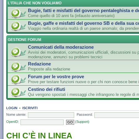
L'ITALIA CHE NON VOGLIAMO
Bugie, fatti e misfatti del governo pentaleghista e d
Come quello di 10 anni fa (infausto anniversario)
Bugie, gaffe e misfatti del governo SB e della sua c
Viaggio nella ordinaria realtà di un paese anomalo; da prender
GESTIONE FORUM
Comunicati della moderazione
Avvisi dei moderatori, comunicazioni ufficiali, discussioni su 
moderazione, annunci su problemi tecnici
Redazione
Proposte alla redazione
Forum per le vostre prove
Prove per testare funzioni nuove o per chi non conosce bene i
Cestino dei rifiuti
Qui vengono spostati i messaggi che infrangono le regole di
LOGIN
•
ISCRIVITI
Nome utente:
Password:
OpenID:
(Support)
CHI C’È IN LINEA