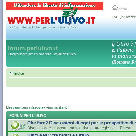
home
FAIL (the browse
La Comunità per L'Ulivo, per tutto L'Ulivo dal 1995
L'Ulivo è f
forum.perlulivo.it
È l'albero
Il forum libero per chi sostiene i valori dell'Ulivo
la pianura,
(Romano Pro
Indice
Messaggi senza risposta
•
Argomenti attivi
I FORUM PER L'ULIVO
Che fare? Discussioni di oggi per le prospettive di
Discussioni e proposte, prospettive e strategie per il Paese
Ulivo e PD: tra radici e futuro