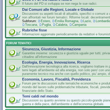
Il futuro del PD si sviluppa se non nega le sue radici.
Dai Comuni alle Regioni, Locale e Globale
Discussioni su aspetti locali di attualità, specifici o comuni a 
non affrontati nei forum tematici. Riforme locali: decentramen
Subforum:
Estero
,
Emilia Romagna
,
Lazio
,
Lombardi
Toscana
,
Puglia
,
Calabria
,
Campania
Rubriche fisse
Informazioni aggiornate periodicamente da redattori e forumist
FORUM TEMATICI
Sicurezza, Giustizia, Informazione
Garantire insieme: sicurezza e giustizia uguale per tutti; privac
cittadino all'informazione
Ecologia, Energia, Innovazione, Ricerca
Dall'innovazione tecnologica alla ricerca, vogliamo trattare in 
temi legati all'ambiente ed alla energia, non solo pero' con un
puramente tecnico ma anche con quello politico, piu' ampio, di
Economia, Lavoro, Fiscalità, Previdenza
Forum per le discussioni sulle tematiche economiche e produtti
mondo del lavoro sulle problematiche tributarie, fiscali, previde
finanziarie dello Stato.
Temi caldi nel mondo
Discussioni su quanto avviene su questo piccolo-grande piane
guerra e della pace, dell'ambiente e dell'economia globale.