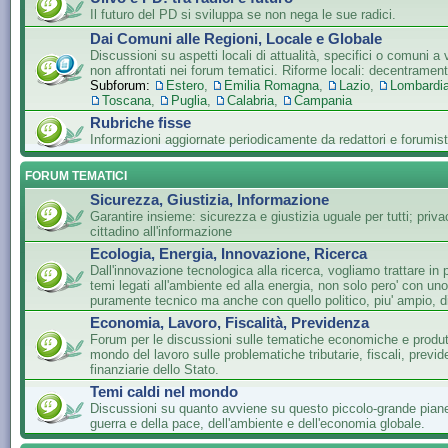
Il futuro del PD si sviluppa se non nega le sue radici.
Dai Comuni alle Regioni, Locale e Globale
Discussioni su aspetti locali di attualità, specifici o comuni a 
non affrontati nei forum tematici. Riforme locali: decentramen
Subforum:
Estero
,
Emilia Romagna
,
Lazio
,
Lombardi
Toscana
,
Puglia
,
Calabria
,
Campania
Rubriche fisse
Informazioni aggiornate periodicamente da redattori e forumist
FORUM TEMATICI
Sicurezza, Giustizia, Informazione
Garantire insieme: sicurezza e giustizia uguale per tutti; privac
cittadino all'informazione
Ecologia, Energia, Innovazione, Ricerca
Dall'innovazione tecnologica alla ricerca, vogliamo trattare in 
temi legati all'ambiente ed alla energia, non solo pero' con un
puramente tecnico ma anche con quello politico, piu' ampio, di
Economia, Lavoro, Fiscalità, Previdenza
Forum per le discussioni sulle tematiche economiche e produtti
mondo del lavoro sulle problematiche tributarie, fiscali, previde
finanziarie dello Stato.
Temi caldi nel mondo
Discussioni su quanto avviene su questo piccolo-grande piane
guerra e della pace, dell'ambiente e dell'economia globale.