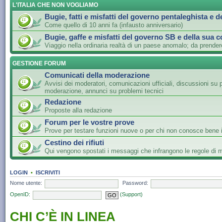
L'ITALIA CHE NON VOGLIAMO
Bugie, fatti e misfatti del governo pentaleghista e d
Come quello di 10 anni fa (infausto anniversario)
Bugie, gaffe e misfatti del governo SB e della sua c
Viaggio nella ordinaria realtà di un paese anomalo; da prender
GESTIONE FORUM
Comunicati della moderazione
Avvisi dei moderatori, comunicazioni ufficiali, discussioni su 
moderazione, annunci su problemi tecnici
Redazione
Proposte alla redazione
Forum per le vostre prove
Prove per testare funzioni nuove o per chi non conosce bene i
Cestino dei rifiuti
Qui vengono spostati i messaggi che infrangono le regole di
LOGIN
•
ISCRIVITI
Nome utente:
Password:
OpenID:
(Support)
CHI C’È IN LINEA