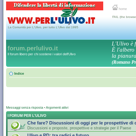
home
FAIL (the browse
La Comunità per L'Ulivo, per tutto L'Ulivo dal 1995
L'Ulivo è f
forum.perlulivo.it
È l'albero
Il forum libero per chi sostiene i valori dell'Ulivo
la pianura,
(Romano Pro
Indice
Messaggi senza risposta
•
Argomenti attivi
I FORUM PER L'ULIVO
Che fare? Discussioni di oggi per le prospettive di
Discussioni e proposte, prospettive e strategie per il Paese
Ulivo e PD: tra radici e futuro