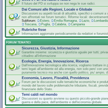
Il futuro del PD si sviluppa se non nega le sue radici.
Dai Comuni alle Regioni, Locale e Globale
Discussioni su aspetti locali di attualità, specifici o comuni a 
non affrontati nei forum tematici. Riforme locali: decentramen
Subforum:
Estero
,
Emilia Romagna
,
Lazio
,
Lombardi
Toscana
,
Puglia
,
Calabria
,
Campania
Rubriche fisse
Informazioni aggiornate periodicamente da redattori e forumist
FORUM TEMATICI
Sicurezza, Giustizia, Informazione
Garantire insieme: sicurezza e giustizia uguale per tutti; privac
cittadino all'informazione
Ecologia, Energia, Innovazione, Ricerca
Dall'innovazione tecnologica alla ricerca, vogliamo trattare in 
temi legati all'ambiente ed alla energia, non solo pero' con un
puramente tecnico ma anche con quello politico, piu' ampio, di
Economia, Lavoro, Fiscalità, Previdenza
Forum per le discussioni sulle tematiche economiche e produtti
mondo del lavoro sulle problematiche tributarie, fiscali, previde
finanziarie dello Stato.
Temi caldi nel mondo
Discussioni su quanto avviene su questo piccolo-grande piane
guerra e della pace, dell'ambiente e dell'economia globale.