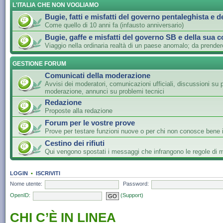
L'ITALIA CHE NON VOGLIAMO
Bugie, fatti e misfatti del governo pentaleghista e d
Come quello di 10 anni fa (infausto anniversario)
Bugie, gaffe e misfatti del governo SB e della sua c
Viaggio nella ordinaria realtà di un paese anomalo; da prender
GESTIONE FORUM
Comunicati della moderazione
Avvisi dei moderatori, comunicazioni ufficiali, discussioni su 
moderazione, annunci su problemi tecnici
Redazione
Proposte alla redazione
Forum per le vostre prove
Prove per testare funzioni nuove o per chi non conosce bene i
Cestino dei rifiuti
Qui vengono spostati i messaggi che infrangono le regole di
LOGIN
•
ISCRIVITI
Nome utente:
Password:
OpenID:
(Support)
CHI C’È IN LINEA