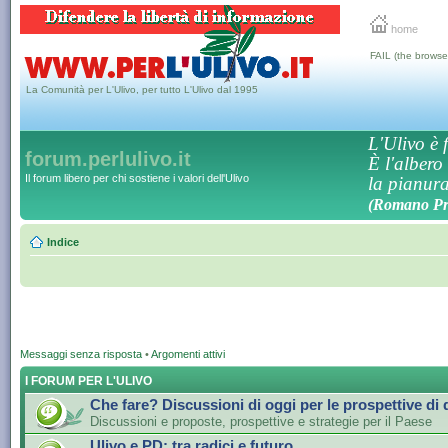
home
FAIL (the browse
La Comunità per L'Ulivo, per tutto L'Ulivo dal 1995
L'Ulivo è f
forum.perlulivo.it
È l'albero
Il forum libero per chi sostiene i valori dell'Ulivo
la pianura,
(Romano Pro
Indice
Messaggi senza risposta
•
Argomenti attivi
I FORUM PER L'ULIVO
Che fare? Discussioni di oggi per le prospettive di
Discussioni e proposte, prospettive e strategie per il Paese
Ulivo e PD: tra radici e futuro