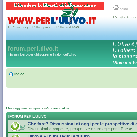
home
FAIL (the browse
La Comunità per L'Ulivo, per tutto L'Ulivo dal 1995
L'Ulivo è f
forum.perlulivo.it
È l'albero
Il forum libero per chi sostiene i valori dell'Ulivo
la pianura,
(Romano Pro
Indice
Messaggi senza risposta
•
Argomenti attivi
I FORUM PER L'ULIVO
Che fare? Discussioni di oggi per le prospettive di
Discussioni e proposte, prospettive e strategie per il Paese
Ulivo e PD: tra radici e futuro