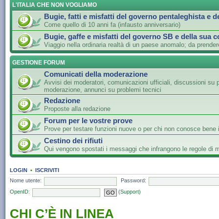
L'ITALIA CHE NON VOGLIAMO
Bugie, fatti e misfatti del governo pentaleghista e d
Come quello di 10 anni fa (infausto anniversario)
Bugie, gaffe e misfatti del governo SB e della sua c
Viaggio nella ordinaria realtà di un paese anomalo; da prender
GESTIONE FORUM
Comunicati della moderazione
Avvisi dei moderatori, comunicazioni ufficiali, discussioni su 
moderazione, annunci su problemi tecnici
Redazione
Proposte alla redazione
Forum per le vostre prove
Prove per testare funzioni nuove o per chi non conosce bene i
Cestino dei rifiuti
Qui vengono spostati i messaggi che infrangono le regole di
LOGIN
•
ISCRIVITI
Nome utente:
Password:
OpenID:
(Support)
CHI C’È IN LINEA