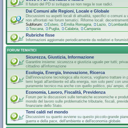
Il futuro del PD si sviluppa se non nega le sue radici.
Dai Comuni alle Regioni, Locale e Globale
Discussioni su aspetti locali di attualità, specifici o comuni a 
non affrontati nei forum tematici. Riforme locali: decentramen
Subforum:
Estero
,
Emilia Romagna
,
Lazio
,
Lombardi
Toscana
,
Puglia
,
Calabria
,
Campania
Rubriche fisse
Informazioni aggiornate periodicamente da redattori e forumist
FORUM TEMATICI
Sicurezza, Giustizia, Informazione
Garantire insieme: sicurezza e giustizia uguale per tutti; privac
cittadino all'informazione
Ecologia, Energia, Innovazione, Ricerca
Dall'innovazione tecnologica alla ricerca, vogliamo trattare in 
temi legati all'ambiente ed alla energia, non solo pero' con un
puramente tecnico ma anche con quello politico, piu' ampio, di
Economia, Lavoro, Fiscalità, Previdenza
Forum per le discussioni sulle tematiche economiche e produtti
mondo del lavoro sulle problematiche tributarie, fiscali, previde
finanziarie dello Stato.
Temi caldi nel mondo
Discussioni su quanto avviene su questo piccolo-grande piane
guerra e della pace, dell'ambiente e dell'economia globale.