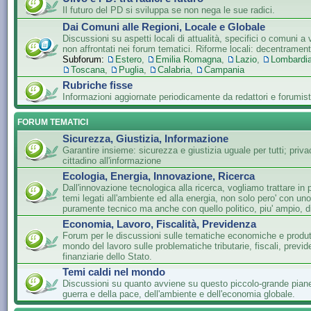
Il futuro del PD si sviluppa se non nega le sue radici.
Dai Comuni alle Regioni, Locale e Globale
Discussioni su aspetti locali di attualità, specifici o comuni a 
non affrontati nei forum tematici. Riforme locali: decentramen
Subforum:
Estero
,
Emilia Romagna
,
Lazio
,
Lombardi
Toscana
,
Puglia
,
Calabria
,
Campania
Rubriche fisse
Informazioni aggiornate periodicamente da redattori e forumist
FORUM TEMATICI
Sicurezza, Giustizia, Informazione
Garantire insieme: sicurezza e giustizia uguale per tutti; privac
cittadino all'informazione
Ecologia, Energia, Innovazione, Ricerca
Dall'innovazione tecnologica alla ricerca, vogliamo trattare in 
temi legati all'ambiente ed alla energia, non solo pero' con un
puramente tecnico ma anche con quello politico, piu' ampio, di
Economia, Lavoro, Fiscalità, Previdenza
Forum per le discussioni sulle tematiche economiche e produtti
mondo del lavoro sulle problematiche tributarie, fiscali, previde
finanziarie dello Stato.
Temi caldi nel mondo
Discussioni su quanto avviene su questo piccolo-grande piane
guerra e della pace, dell'ambiente e dell'economia globale.