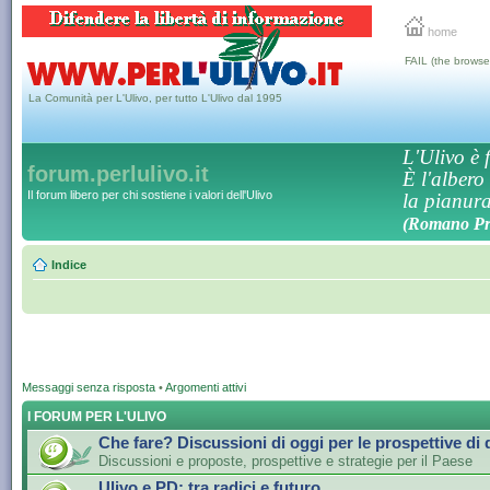
home
FAIL (the browse
La Comunità per L'Ulivo, per tutto L'Ulivo dal 1995
L'Ulivo è f
forum.perlulivo.it
È l'albero
Il forum libero per chi sostiene i valori dell'Ulivo
la pianura,
(Romano Pro
Indice
Messaggi senza risposta
•
Argomenti attivi
I FORUM PER L'ULIVO
Che fare? Discussioni di oggi per le prospettive di
Discussioni e proposte, prospettive e strategie per il Paese
Ulivo e PD: tra radici e futuro