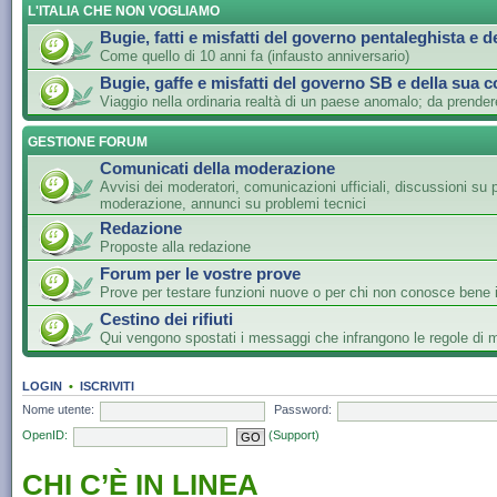
L'ITALIA CHE NON VOGLIAMO
Bugie, fatti e misfatti del governo pentaleghista e d
Come quello di 10 anni fa (infausto anniversario)
Bugie, gaffe e misfatti del governo SB e della sua c
Viaggio nella ordinaria realtà di un paese anomalo; da prender
GESTIONE FORUM
Comunicati della moderazione
Avvisi dei moderatori, comunicazioni ufficiali, discussioni su 
moderazione, annunci su problemi tecnici
Redazione
Proposte alla redazione
Forum per le vostre prove
Prove per testare funzioni nuove o per chi non conosce bene i
Cestino dei rifiuti
Qui vengono spostati i messaggi che infrangono le regole di
LOGIN
•
ISCRIVITI
Nome utente:
Password:
OpenID:
(Support)
CHI C’È IN LINEA