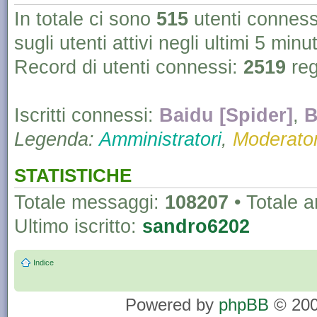
In totale ci sono
515
utenti connessi 
sugli utenti attivi negli ultimi 5 minut
Record di utenti connessi:
2519
reg
Iscritti connessi:
Baidu [Spider]
,
B
Legenda:
Amministratori
,
Moderator
STATISTICHE
Totale messaggi:
108207
• Totale 
Ultimo iscritto:
sandro6202
Indice
Powered by
phpBB
© 200