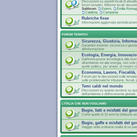
Discussioni su aspetti locali di attuali
forum tematici. Riforme locali: decen
Subforum:
Estero
,
Emilia Roma
Calabria
,
Campania
Rubriche fisse
Informazioni aggiornate periodicament
FORUM TEMATICI
Sicurezza, Giustizia, Inform
Garantire insieme: sicurezza e giustizia
all'informazione
Ecologia, Energia, Innovazio
Dall'innovazione tecnologica alla ricer
all'ambiente ed alla energia, non so
quello politico, piu' ampio, di respiro s
Economia, Lavoro, Fiscalità,
Forum per le discussioni sulle temati
sulle problematiche tributarie, fiscali, 
Temi caldi nel mondo
Discussioni su quanto avviene su que
dell'ambiente e dell'economia globale.
L'ITALIA CHE NON VOGLIAMO
Bugie, fatti e misfatti del go
Come quello di 10 anni fa (infausto an
Bugie, gaffe e misfatti del g
Viaggio nella ordinaria realtà di un 