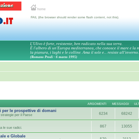
home
FAIL (the browser should render some flash content, not this).
L'Ulivo è forte, resistente, ben radicato nella sua terra.
È l'albero di un'Europa mediterranea, che conosce il mare e la
la pianura, i laghi e le colline. Ama il sole e... resiste all'inverno.
(Romano Prodi - 6 marzo 1995)
ARGOMENTI
MESSAGGI
UL
i per le prospettive di domani
6234
68242
strategie per il Paese
867
13055
a le sue radici.
ale e Globale
570
2112