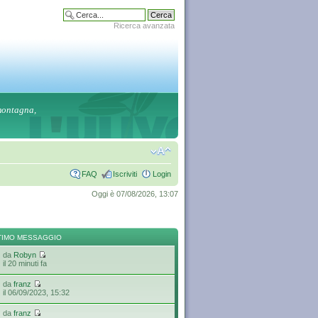
Ricerca avanzata
 montagna,
FAQ
Iscriviti
Login
Oggi è 07/08/2026, 13:07
TIMO MESSAGGIO
da
Robyn
il 20 minuti fa
da
franz
il 06/09/2023, 15:32
da
franz