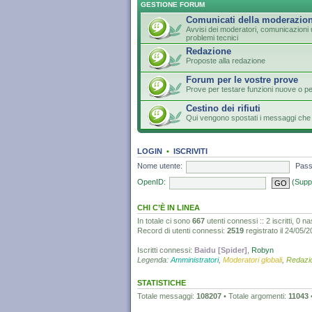
GESTIONE FORUM
Comunicati della moderazio
Avvisi dei moderatori, comunicazioni u
problemi tecnici
Redazione
Proposte alla redazione
Forum per le vostre prove
Prove per testare funzioni nuove o p
Cestino dei rifiuti
Qui vengono spostati i messaggi che 
LOGIN
•
ISCRIVITI
Nome utente:
Pass
OpenID:
(Supp
CHI C’È IN LINEA
In totale ci sono
667
utenti connessi :: 2 iscritti, 0 na
Record di utenti connessi:
2519
registrato il 24/05/
Iscritti connessi:
Baidu [Spider]
,
Robyn
Legenda:
Amministratori
,
Moderatori globali
,
Redazi
STATISTICHE
Totale messaggi:
108207
• Totale argomenti:
11043
•