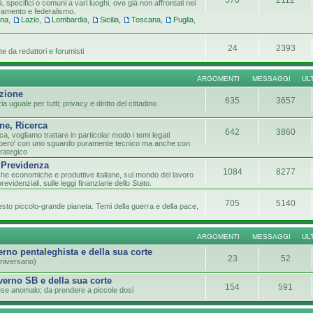
tà, specifici o comuni a vari luoghi, ove già non affrontati nei
tramento e federalismo.
gna
,
Lazio
,
Lombardia
,
Sicilia
,
Toscana
,
Puglia
,
24
2393
e da redattori e forumisti
ARGOMENTI
MESSAGGI
UL
azione
635
3657
 uguale per tutti; privacy e diritto del cittadino
ne, Ricerca
642
3860
ca, vogliamo trattare in particolar modo i temi legati
lo pero' con uno sguardo puramente tecnico ma anche con
trategico
 Previdenza
1084
8277
che economiche e produttive italiane, sul mondo del lavoro
previdenziali, sulle leggi finanziarie dello Stato.
705
5140
sto piccolo-grande pianeta. Temi della guerra e della pace,
ARGOMENTI
MESSAGGI
UL
verno pentaleghista e della sua corte
23
52
niversario)
overno SB e della sua corte
154
591
paese anomalo; da prendere a piccole dosi