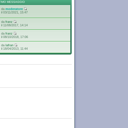
TIMO MESSAGGIO
da
moderatore
il 03/11/2021, 15:47
da
franz
il 11/08/2017, 14:14
da
franz
il 08/10/2018, 17:06
da
Iafran
il 18/04/2013, 11:44