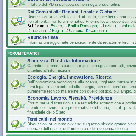
Il futuro del PD si sviluppa se non nega le sue radici.
Dai Comuni alle Regioni, Locale e Globale
Discussioni su aspetti locali di attualità, specifici o comuni a 
non affrontati nei forum tematici. Riforme locali: decentramen
Subforum:
Estero
,
Emilia Romagna
,
Lazio
,
Lombardi
Toscana
,
Puglia
,
Calabria
,
Campania
Rubriche fisse
Informazioni aggiornate periodicamente da redattori e forumist
FORUM TEMATICI
Sicurezza, Giustizia, Informazione
Garantire insieme: sicurezza e giustizia uguale per tutti; privac
cittadino all'informazione
Ecologia, Energia, Innovazione, Ricerca
Dall'innovazione tecnologica alla ricerca, vogliamo trattare in 
temi legati all'ambiente ed alla energia, non solo pero' con un
puramente tecnico ma anche con quello politico, piu' ampio, di
Economia, Lavoro, Fiscalità, Previdenza
Forum per le discussioni sulle tematiche economiche e produtti
mondo del lavoro sulle problematiche tributarie, fiscali, previde
finanziarie dello Stato.
Temi caldi nel mondo
Discussioni su quanto avviene su questo piccolo-grande piane
guerra e della pace, dell'ambiente e dell'economia globale.