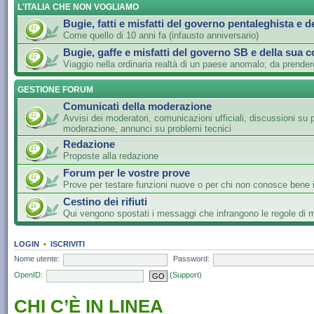
L'ITALIA CHE NON VOGLIAMO
Bugie, fatti e misfatti del governo pentaleghista e d
Come quello di 10 anni fa (infausto anniversario)
Bugie, gaffe e misfatti del governo SB e della sua c
Viaggio nella ordinaria realtà di un paese anomalo; da prender
GESTIONE FORUM
Comunicati della moderazione
Avvisi dei moderatori, comunicazioni ufficiali, discussioni su 
moderazione, annunci su problemi tecnici
Redazione
Proposte alla redazione
Forum per le vostre prove
Prove per testare funzioni nuove o per chi non conosce bene i
Cestino dei rifiuti
Qui vengono spostati i messaggi che infrangono le regole di
LOGIN
•
ISCRIVITI
Nome utente:
Password:
OpenID:
(Support)
CHI C’È IN LINEA