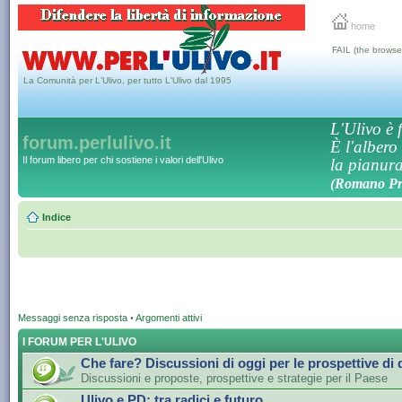
home
FAIL (the browse
La Comunità per L'Ulivo, per tutto L'Ulivo dal 1995
L'Ulivo è f
forum.perlulivo.it
È l'albero
Il forum libero per chi sostiene i valori dell'Ulivo
la pianura,
(Romano Pro
Indice
Messaggi senza risposta
•
Argomenti attivi
I FORUM PER L'ULIVO
Che fare? Discussioni di oggi per le prospettive di
Discussioni e proposte, prospettive e strategie per il Paese
Ulivo e PD: tra radici e futuro