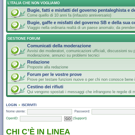
L'ITALIA CHE NON VOGLIAMO
Bugie, fatti e misfatti del governo pentaleghista e d
Come quello di 10 anni fa (infausto anniversario)
Bugie, gaffe e misfatti del governo SB e della sua c
Viaggio nella ordinaria realtà di un paese anomalo; da prender
GESTIONE FORUM
Comunicati della moderazione
Avvisi dei moderatori, comunicazioni ufficiali, discussioni su 
moderazione, annunci su problemi tecnici
Redazione
Proposte alla redazione
Forum per le vostre prove
Prove per testare funzioni nuove o per chi non conosce bene i
Cestino dei rifiuti
Qui vengono spostati i messaggi che infrangono le regole di
LOGIN
•
ISCRIVITI
Nome utente:
Password:
OpenID:
(Support)
CHI C’È IN LINEA