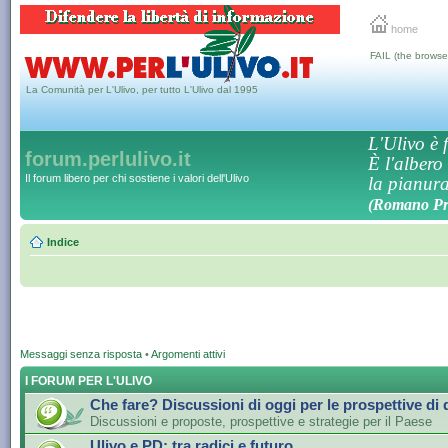
home
FAIL (the browse
La Comunità per L'Ulivo, per tutto L'Ulivo dal 1995
L'Ulivo è f
forum.perlulivo.it
È l'albero
Il forum libero per chi sostiene i valori dell'Ulivo
la pianura,
(Romano Pro
Indice
Messaggi senza risposta
•
Argomenti attivi
I FORUM PER L'ULIVO
Che fare? Discussioni di oggi per le prospettive di
Discussioni e proposte, prospettive e strategie per il Paese
Ulivo e PD: tra radici e futuro