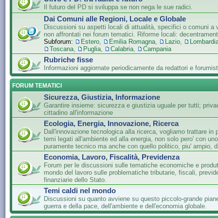
Il futuro del PD si sviluppa se non nega le sue radici.
Dai Comuni alle Regioni, Locale e Globale
Discussioni su aspetti locali di attualità, specifici o comuni a 
non affrontati nei forum tematici. Riforme locali: decentramen
Subforum:
Estero
,
Emilia Romagna
,
Lazio
,
Lombardi
Toscana
,
Puglia
,
Calabria
,
Campania
Rubriche fisse
Informazioni aggiornate periodicamente da redattori e forumist
FORUM TEMATICI
Sicurezza, Giustizia, Informazione
Garantire insieme: sicurezza e giustizia uguale per tutti; privac
cittadino all'informazione
Ecologia, Energia, Innovazione, Ricerca
Dall'innovazione tecnologica alla ricerca, vogliamo trattare in 
temi legati all'ambiente ed alla energia, non solo pero' con un
puramente tecnico ma anche con quello politico, piu' ampio, di
Economia, Lavoro, Fiscalità, Previdenza
Forum per le discussioni sulle tematiche economiche e produtti
mondo del lavoro sulle problematiche tributarie, fiscali, previde
finanziarie dello Stato.
Temi caldi nel mondo
Discussioni su quanto avviene su questo piccolo-grande piane
guerra e della pace, dell'ambiente e dell'economia globale.