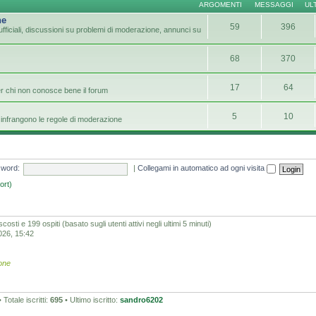
ARGOMENTI
MESSAGGI
UL
ne
59
396
fficiali, discussioni su problemi di moderazione, annunci su
68
370
17
64
er chi non conosce bene il forum
5
10
infrangono le regole di moderazione
word:
|
Collegami in automatico ad ogni visita
ort)
scosti e 199 ospiti (basato sugli utenti attivi negli ultimi 5 minuti)
2026, 15:42
one
 Totale iscritti:
695
• Ultimo iscritto:
sandro6202