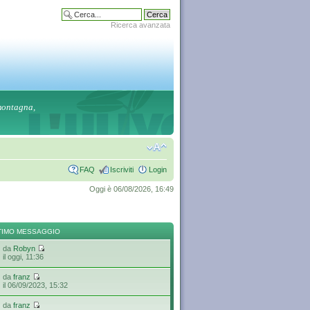
Ricerca avanzata
 montagna,
FAQ
Iscriviti
Login
Oggi è 06/08/2026, 16:49
TIMO MESSAGGIO
da
Robyn
il oggi, 11:36
da
franz
il 06/09/2023, 15:32
da
franz