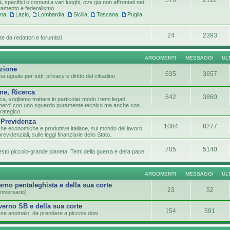
tà, specifici o comuni a vari luoghi, ove già non affrontati nei
tramento e federalismo.
gna
,
Lazio
,
Lombardia
,
Sicilia
,
Toscana
,
Puglia
,
24
2393
e da redattori e forumisti
ARGOMENTI
MESSAGGI
UL
azione
635
3657
 uguale per tutti; privacy e diritto del cittadino
ne, Ricerca
642
3860
ca, vogliamo trattare in particolar modo i temi legati
lo pero' con uno sguardo puramente tecnico ma anche con
trategico
 Previdenza
1084
8277
che economiche e produttive italiane, sul mondo del lavoro
previdenziali, sulle leggi finanziarie dello Stato.
705
5140
sto piccolo-grande pianeta. Temi della guerra e della pace,
ARGOMENTI
MESSAGGI
UL
verno pentaleghista e della sua corte
23
52
niversario)
overno SB e della sua corte
154
591
paese anomalo; da prendere a piccole dosi