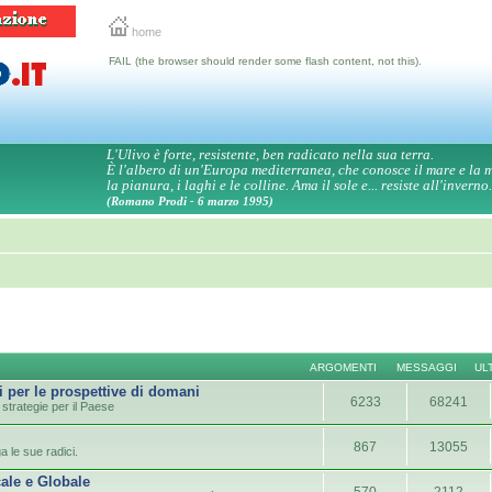
home
FAIL (the browser should render some flash content, not this).
L'Ulivo è forte, resistente, ben radicato nella sua terra.
È l'albero di un'Europa mediterranea, che conosce il mare e la
la pianura, i laghi e le colline. Ama il sole e... resiste all'inverno.
(Romano Prodi - 6 marzo 1995)
ARGOMENTI
MESSAGGI
UL
i per le prospettive di domani
6233
68241
strategie per il Paese
867
13055
a le sue radici.
ale e Globale
570
2112