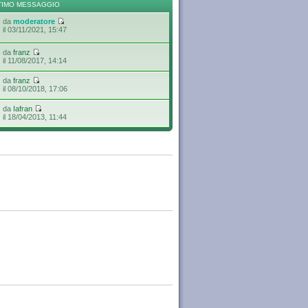
TIMO MESSAGGIO
da
moderatore
il 03/11/2021, 15:47
da
franz
il 11/08/2017, 14:14
da
franz
il 08/10/2018, 17:06
da
Iafran
il 18/04/2013, 11:44