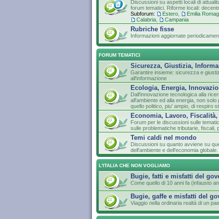
Discussioni su aspetti locali di attuali
forum tematici. Riforme locali: decen
Subforum:
Estero
,
Emilia Roma
Calabria
,
Campania
Rubriche fisse
Informazioni aggiornate periodicament
FORUM TEMATICI
Sicurezza, Giustizia, Inform
Garantire insieme: sicurezza e giustizia
all'informazione
Ecologia, Energia, Innovazio
Dall'innovazione tecnologica alla ricer
all'ambiente ed alla energia, non so
quello politico, piu' ampio, di respiro s
Economia, Lavoro, Fiscalità,
Forum per le discussioni sulle temati
sulle problematiche tributarie, fiscali, 
Temi caldi nel mondo
Discussioni su quanto avviene su que
dell'ambiente e dell'economia globale.
L'ITALIA CHE NON VOGLIAMO
Bugie, fatti e misfatti del go
Come quello di 10 anni fa (infausto an
Bugie, gaffe e misfatti del g
Viaggio nella ordinaria realtà di un 