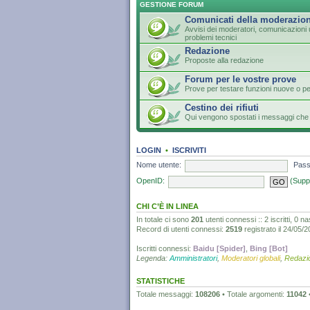
GESTIONE FORUM
Comunicati della moderazio
Avvisi dei moderatori, comunicazioni u
problemi tecnici
Redazione
Proposte alla redazione
Forum per le vostre prove
Prove per testare funzioni nuove o p
Cestino dei rifiuti
Qui vengono spostati i messaggi che 
LOGIN
•
ISCRIVITI
Nome utente:
Pass
OpenID:
(Supp
CHI C’È IN LINEA
In totale ci sono
201
utenti connessi :: 2 iscritti, 0 na
Record di utenti connessi:
2519
registrato il 24/05/
Iscritti connessi:
Baidu [Spider]
,
Bing [Bot]
Legenda:
Amministratori
,
Moderatori globali
,
Redazi
STATISTICHE
Totale messaggi:
108206
• Totale argomenti:
11042
•