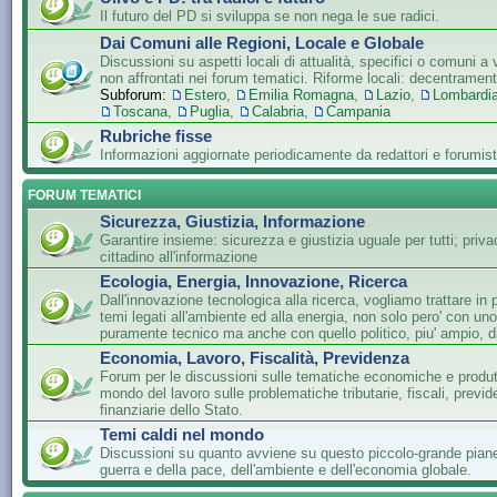
Il futuro del PD si sviluppa se non nega le sue radici.
Dai Comuni alle Regioni, Locale e Globale
Discussioni su aspetti locali di attualità, specifici o comuni a 
non affrontati nei forum tematici. Riforme locali: decentramen
Subforum:
Estero
,
Emilia Romagna
,
Lazio
,
Lombardi
Toscana
,
Puglia
,
Calabria
,
Campania
Rubriche fisse
Informazioni aggiornate periodicamente da redattori e forumist
FORUM TEMATICI
Sicurezza, Giustizia, Informazione
Garantire insieme: sicurezza e giustizia uguale per tutti; privac
cittadino all'informazione
Ecologia, Energia, Innovazione, Ricerca
Dall'innovazione tecnologica alla ricerca, vogliamo trattare in 
temi legati all'ambiente ed alla energia, non solo pero' con un
puramente tecnico ma anche con quello politico, piu' ampio, di
Economia, Lavoro, Fiscalità, Previdenza
Forum per le discussioni sulle tematiche economiche e produtti
mondo del lavoro sulle problematiche tributarie, fiscali, previde
finanziarie dello Stato.
Temi caldi nel mondo
Discussioni su quanto avviene su questo piccolo-grande piane
guerra e della pace, dell'ambiente e dell'economia globale.