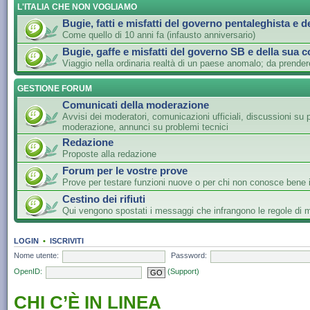
L'ITALIA CHE NON VOGLIAMO
Bugie, fatti e misfatti del governo pentaleghista e d
Come quello di 10 anni fa (infausto anniversario)
Bugie, gaffe e misfatti del governo SB e della sua c
Viaggio nella ordinaria realtà di un paese anomalo; da prender
GESTIONE FORUM
Comunicati della moderazione
Avvisi dei moderatori, comunicazioni ufficiali, discussioni su 
moderazione, annunci su problemi tecnici
Redazione
Proposte alla redazione
Forum per le vostre prove
Prove per testare funzioni nuove o per chi non conosce bene i
Cestino dei rifiuti
Qui vengono spostati i messaggi che infrangono le regole di
LOGIN
•
ISCRIVITI
Nome utente:
Password:
OpenID:
(Support)
CHI C’È IN LINEA