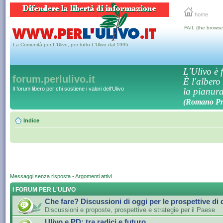
home
FAIL (the browse
La Comunità per L'Ulivo, per tutto L'Ulivo dal 1995
L'Ulivo è f
forum.perlulivo.it
È l'albero
Il forum libero per chi sostiene i valori dell'Ulivo
la pianura,
(Romano Pro
Indice
Messaggi senza risposta
•
Argomenti attivi
I FORUM PER L'ULIVO
Che fare? Discussioni di oggi per le prospettive di
Discussioni e proposte, prospettive e strategie per il Paese
Ulivo e PD: tra radici e futuro