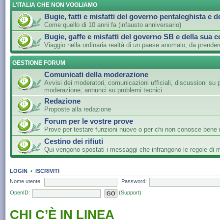
L'ITALIA CHE NON VOGLIAMO
Bugie, fatti e misfatti del governo pentaleghista e d
Come quello di 10 anni fa (infausto anniversario)
Bugie, gaffe e misfatti del governo SB e della sua c
Viaggio nella ordinaria realtà di un paese anomalo; da prender
GESTIONE FORUM
Comunicati della moderazione
Avvisi dei moderatori, comunicazioni ufficiali, discussioni su 
moderazione, annunci su problemi tecnici
Redazione
Proposte alla redazione
Forum per le vostre prove
Prove per testare funzioni nuove o per chi non conosce bene i
Cestino dei rifiuti
Qui vengono spostati i messaggi che infrangono le regole di
LOGIN
•
ISCRIVITI
Nome utente:
Password:
OpenID:
(Support)
CHI C’È IN LINEA