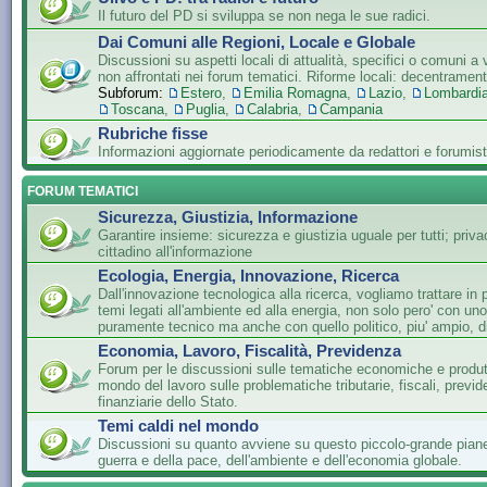
Il futuro del PD si sviluppa se non nega le sue radici.
Dai Comuni alle Regioni, Locale e Globale
Discussioni su aspetti locali di attualità, specifici o comuni a 
non affrontati nei forum tematici. Riforme locali: decentramen
Subforum:
Estero
,
Emilia Romagna
,
Lazio
,
Lombardi
Toscana
,
Puglia
,
Calabria
,
Campania
Rubriche fisse
Informazioni aggiornate periodicamente da redattori e forumist
FORUM TEMATICI
Sicurezza, Giustizia, Informazione
Garantire insieme: sicurezza e giustizia uguale per tutti; privac
cittadino all'informazione
Ecologia, Energia, Innovazione, Ricerca
Dall'innovazione tecnologica alla ricerca, vogliamo trattare in 
temi legati all'ambiente ed alla energia, non solo pero' con un
puramente tecnico ma anche con quello politico, piu' ampio, di
Economia, Lavoro, Fiscalità, Previdenza
Forum per le discussioni sulle tematiche economiche e produtti
mondo del lavoro sulle problematiche tributarie, fiscali, previde
finanziarie dello Stato.
Temi caldi nel mondo
Discussioni su quanto avviene su questo piccolo-grande piane
guerra e della pace, dell'ambiente e dell'economia globale.