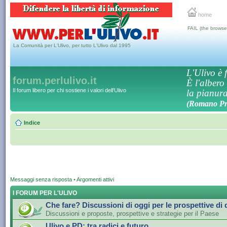
home
FAIL (the browse
La Comunità per L'Ulivo, per tutto L'Ulivo dal 1995
L'Ulivo è f
forum.perlulivo.it
È l'albero
Il forum libero per chi sostiene i valori dell'Ulivo
la pianura,
(Romano Pro
Indice
Messaggi senza risposta
•
Argomenti attivi
I FORUM PER L'ULIVO
Che fare? Discussioni di oggi per le prospettive di
Discussioni e proposte, prospettive e strategie per il Paese
Ulivo e PD: tra radici e futuro