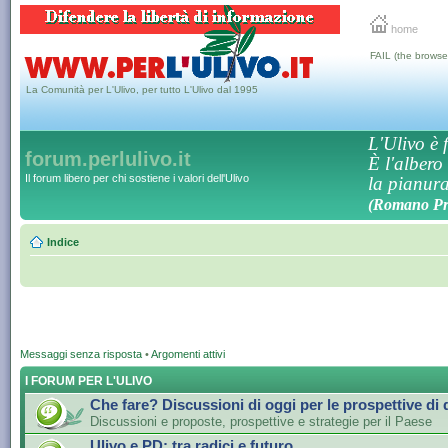
home
FAIL (the browse
La Comunità per L'Ulivo, per tutto L'Ulivo dal 1995
L'Ulivo è f
forum.perlulivo.it
È l'albero
Il forum libero per chi sostiene i valori dell'Ulivo
la pianura,
(Romano Pro
Indice
Messaggi senza risposta
•
Argomenti attivi
I FORUM PER L'ULIVO
Che fare? Discussioni di oggi per le prospettive di
Discussioni e proposte, prospettive e strategie per il Paese
Ulivo e PD: tra radici e futuro