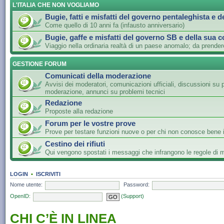
L'ITALIA CHE NON VOGLIAMO
Bugie, fatti e misfatti del governo pentaleghista e d
Come quello di 10 anni fa (infausto anniversario)
Bugie, gaffe e misfatti del governo SB e della sua c
Viaggio nella ordinaria realtà di un paese anomalo; da prender
GESTIONE FORUM
Comunicati della moderazione
Avvisi dei moderatori, comunicazioni ufficiali, discussioni su 
moderazione, annunci su problemi tecnici
Redazione
Proposte alla redazione
Forum per le vostre prove
Prove per testare funzioni nuove o per chi non conosce bene i
Cestino dei rifiuti
Qui vengono spostati i messaggi che infrangono le regole di
LOGIN
•
ISCRIVITI
Nome utente:
Password:
OpenID:
(Support)
CHI C’È IN LINEA