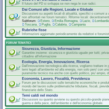
Il futuro del PD si sviluppa se non nega le sue radici.
Dai Comuni alle Regioni, Locale e Globale
Discussioni su aspetti locali di attualità, specifici o comuni a 
non affrontati nei forum tematici. Riforme locali: decentramen
Subforum:
Estero
,
Emilia Romagna
,
Lazio
,
Lombardi
Toscana
,
Puglia
,
Calabria
,
Campania
Rubriche fisse
Informazioni aggiornate periodicamente da redattori e forumist
FORUM TEMATICI
Sicurezza, Giustizia, Informazione
Garantire insieme: sicurezza e giustizia uguale per tutti; privac
cittadino all'informazione
Ecologia, Energia, Innovazione, Ricerca
Dall'innovazione tecnologica alla ricerca, vogliamo trattare in 
temi legati all'ambiente ed alla energia, non solo pero' con un
puramente tecnico ma anche con quello politico, piu' ampio, di
Economia, Lavoro, Fiscalità, Previdenza
Forum per le discussioni sulle tematiche economiche e produtti
mondo del lavoro sulle problematiche tributarie, fiscali, previde
finanziarie dello Stato.
Temi caldi nel mondo
Discussioni su quanto avviene su questo piccolo-grande piane
guerra e della pace, dell'ambiente e dell'economia globale.