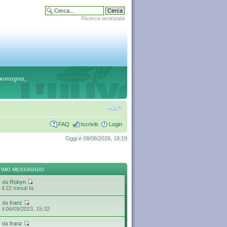
Ricerca avanzata
 montagna,
FAQ
Iscriviti
Login
Oggi è 08/08/2026, 18:19
TIMO MESSAGGIO
da
Robyn
il 22 minuti fa
da
franz
il 06/09/2023, 15:32
da
franz