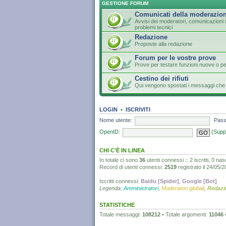
GESTIONE FORUM
Comunicati della moderazio
Avvisi dei moderatori, comunicazioni u
problemi tecnici
Redazione
Proposte alla redazione
Forum per le vostre prove
Prove per testare funzioni nuove o p
Cestino dei rifiuti
Qui vengono spostati i messaggi che 
LOGIN
•
ISCRIVITI
Nome utente:
Pass
OpenID:
(Supp
CHI C’È IN LINEA
In totale ci sono
36
utenti connessi :: 2 iscritti, 0 nasc
Record di utenti connessi:
2519
registrato il 24/05/
Iscritti connessi:
Baidu [Spider]
,
Google [Bot]
Legenda:
Amministratori
,
Moderatori globali
,
Redazi
STATISTICHE
Totale messaggi:
108212
• Totale argomenti:
11046
•