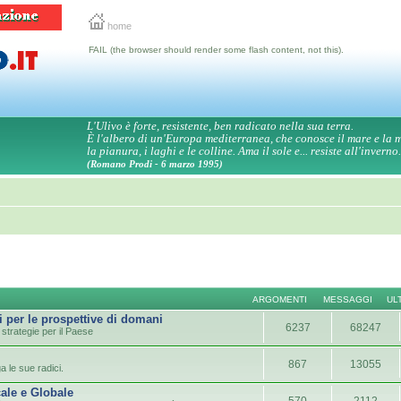
home
FAIL (the browser should render some flash content, not this).
L'Ulivo è forte, resistente, ben radicato nella sua terra.
È l'albero di un'Europa mediterranea, che conosce il mare e la
la pianura, i laghi e le colline. Ama il sole e... resiste all'inverno.
(Romano Prodi - 6 marzo 1995)
ARGOMENTI
MESSAGGI
UL
i per le prospettive di domani
6237
68247
strategie per il Paese
867
13055
a le sue radici.
ale e Globale
570
2112