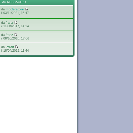
TIMO MESSAGGIO
da
moderatore
il 03/11/2021, 15:47
da
franz
il 11/08/2017, 14:14
da
franz
il 08/10/2018, 17:06
da
Iafran
il 18/04/2013, 11:44