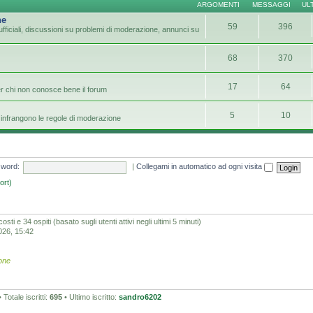
ARGOMENTI
MESSAGGI
UL
ne
59
396
fficiali, discussioni su problemi di moderazione, annunci su
68
370
17
64
er chi non conosce bene il forum
5
10
infrangono le regole di moderazione
word:
|
Collegami in automatico ad ogni visita
ort)
osti e 34 ospiti (basato sugli utenti attivi negli ultimi 5 minuti)
2026, 15:42
one
 Totale iscritti:
695
• Ultimo iscritto:
sandro6202