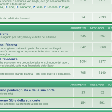
tà, specifici o comuni a vari luoghi, ove già non affrontati nei
tramento e federalismo.
gna
,
Lazio
,
Lombardia
,
Sicilia
,
Toscana
,
Puglia
,
24
2393
e da redattori e forumisti
ARGOMENTI
MESSAGGI
UL
azione
635
3657
 uguale per tutti; privacy e diritto del cittadino
ne, Ricerca
642
3860
ca, vogliamo trattare in particolar modo i temi legati
lo pero' con uno sguardo puramente tecnico ma anche con
trategico
 Previdenza
1084
8277
che economiche e produttive italiane, sul mondo del lavoro
previdenziali, sulle leggi finanziarie dello Stato.
705
5140
sto piccolo-grande pianeta. Temi della guerra e della pace,
ARGOMENTI
MESSAGGI
UL
verno pentaleghista e della sua corte
23
52
niversario)
overno SB e della sua corte
154
591
paese anomalo; da prendere a piccole dosi