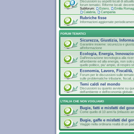
Discussioni su aspetti locali di attuali
forum tematici. Riforme locali: decen
Subforum:
Estero
,
Emilia Roma
Calabria
,
Campania
Rubriche fisse
Informazioni aggiornate periodicament
FORUM TEMATICI
Sicurezza, Giustizia, Inform
Garantire insieme: sicurezza e giustizia
all'informazione
Ecologia, Energia, Innovazio
Dall'innovazione tecnologica alla ricer
all'ambiente ed alla energia, non so
quello politico, piu' ampio, di respiro s
Economia, Lavoro, Fiscalità,
Forum per le discussioni sulle temati
sulle problematiche tributarie, fiscali, 
Temi caldi nel mondo
Discussioni su quanto avviene su que
dell'ambiente e dell'economia globale.
L'ITALIA CHE NON VOGLIAMO
Bugie, fatti e misfatti del go
Come quello di 10 anni fa (infausto an
Bugie, gaffe e misfatti del g
Viaggio nella ordinaria realtà di un 