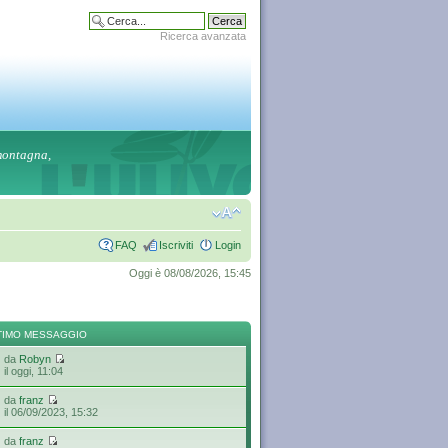
Ricerca avanzata
 montagna,
FAQ
Iscriviti
Login
Oggi è 08/08/2026, 15:45
TIMO MESSAGGIO
da
Robyn
il oggi, 11:04
da
franz
il 06/09/2023, 15:32
da
franz