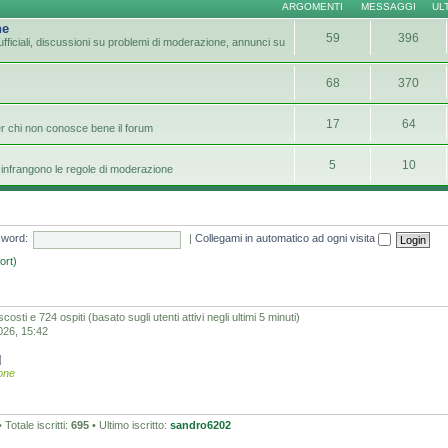
ARGOMENTI
MESSAGGI
UL
ne
59
396
fficiali, discussioni su problemi di moderazione, annunci su
68
370
17
64
er chi non conosce bene il forum
5
10
infrangono le regole di moderazione
word:
|
Collegami in automatico ad ogni visita
ort)
scosti e 724 ospiti (basato sugli utenti attivi negli ultimi 5 minuti)
2026, 15:42
]
one
 Totale iscritti:
695
• Ultimo iscritto:
sandro6202