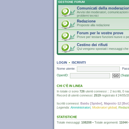
GESTIONE FORUM
Comunicati della moderazio
Avvisi dei moderatori, comunicazioni u
problemi tecnici
Redazione
Proposte alla redazione
Forum per le vostre prove
Prove per testare funzioni nuove o p
Cestino dei rifiuti
Qui vengono spostati i messaggi che 
LOGIN
•
ISCRIVITI
Nome utente:
Pass
OpenID:
(Supp
CHI C’È IN LINEA
In totale ci sono
726
utenti connessi :: 2 iscritti, 0 na
Record di utenti connessi:
2519
registrato il 24/05/
Iscritti connessi:
Baidu [Spider]
,
Majestic-12 [Bot
Legenda:
Amministratori
,
Moderatori globali
,
Redazi
STATISTICHE
Totale messaggi:
108208
• Totale argomenti:
11044
•