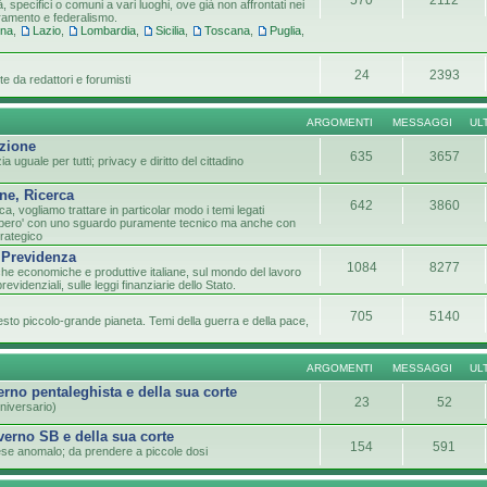
tà, specifici o comuni a vari luoghi, ove già non affrontati nei
tramento e federalismo.
gna
,
Lazio
,
Lombardia
,
Sicilia
,
Toscana
,
Puglia
,
24
2393
e da redattori e forumisti
ARGOMENTI
MESSAGGI
UL
azione
635
3657
 uguale per tutti; privacy e diritto del cittadino
ne, Ricerca
642
3860
ca, vogliamo trattare in particolar modo i temi legati
lo pero' con uno sguardo puramente tecnico ma anche con
trategico
 Previdenza
1084
8277
che economiche e produttive italiane, sul mondo del lavoro
previdenziali, sulle leggi finanziarie dello Stato.
705
5140
sto piccolo-grande pianeta. Temi della guerra e della pace,
ARGOMENTI
MESSAGGI
UL
verno pentaleghista e della sua corte
23
52
niversario)
overno SB e della sua corte
154
591
paese anomalo; da prendere a piccole dosi