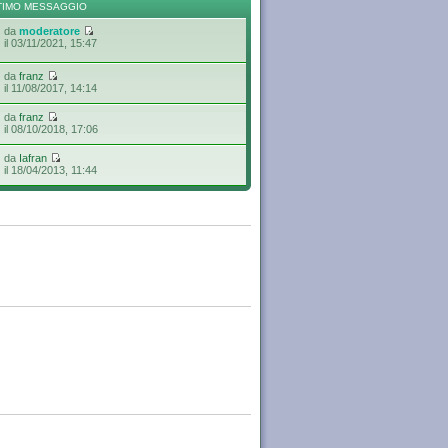
TIMO MESSAGGIO
da
moderatore
il 03/11/2021, 15:47
da
franz
il 11/08/2017, 14:14
da
franz
il 08/10/2018, 17:06
da
Iafran
il 18/04/2013, 11:44