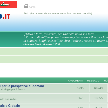
home
FAIL (the browser should render some flash content, not this).
L'Ulivo è forte, resistente, ben radicato nella sua terra.
È l'albero di un'Europa mediterranea, che conosce il mare e la
la pianura, i laghi e le colline. Ama il sole e... resiste all'inverno.
(Romano Prodi - 6 marzo 1995)
ARGOMENTI
MESSAGGI
UL
i per le prospettive di domani
6235
68243
strategie per il Paese
867
13055
a le sue radici.
ale e Globale
570
2112