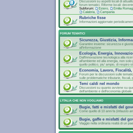
Discussioni su aspetti locali di attuali
forum tematici. Riforme locali: decen
Subforum:
Estero
,
Emilia Roma
Calabria
,
Campania
Rubriche fisse
Informazioni aggiornate periodicament
FORUM TEMATICI
Sicurezza, Giustizia, Inform
Garantire insieme: sicurezza e giustizia
all'informazione
Ecologia, Energia, Innovazio
Dall'innovazione tecnologica alla ricer
all'ambiente ed alla energia, non so
quello politico, piu' ampio, di respiro s
Economia, Lavoro, Fiscalità,
Forum per le discussioni sulle temati
sulle problematiche tributarie, fiscali, 
Temi caldi nel mondo
Discussioni su quanto avviene su que
dell'ambiente e dell'economia globale.
L'ITALIA CHE NON VOGLIAMO
Bugie, fatti e misfatti del go
Come quello di 10 anni fa (infausto an
Bugie, gaffe e misfatti del g
Viaggio nella ordinaria realtà di un 