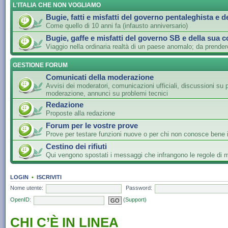
L'ITALIA CHE NON VOGLIAMO
Bugie, fatti e misfatti del governo pentaleghista e d
Come quello di 10 anni fa (infausto anniversario)
Bugie, gaffe e misfatti del governo SB e della sua c
Viaggio nella ordinaria realtà di un paese anomalo; da prender
GESTIONE FORUM
Comunicati della moderazione
Avvisi dei moderatori, comunicazioni ufficiali, discussioni su 
moderazione, annunci su problemi tecnici
Redazione
Proposte alla redazione
Forum per le vostre prove
Prove per testare funzioni nuove o per chi non conosce bene i
Cestino dei rifiuti
Qui vengono spostati i messaggi che infrangono le regole di
LOGIN
•
ISCRIVITI
Nome utente:
Password:
OpenID:
(Support)
CHI C’È IN LINEA