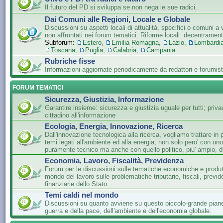
Il futuro del PD si sviluppa se non nega le sue radici.
Dai Comuni alle Regioni, Locale e Globale
Discussioni su aspetti locali di attualità, specifici o comuni a 
non affrontati nei forum tematici. Riforme locali: decentramen
Subforum:
Estero
,
Emilia Romagna
,
Lazio
,
Lombardi
Toscana
,
Puglia
,
Calabria
,
Campania
Rubriche fisse
Informazioni aggiornate periodicamente da redattori e forumist
FORUM TEMATICI
Sicurezza, Giustizia, Informazione
Garantire insieme: sicurezza e giustizia uguale per tutti; privac
cittadino all'informazione
Ecologia, Energia, Innovazione, Ricerca
Dall'innovazione tecnologica alla ricerca, vogliamo trattare in 
temi legati all'ambiente ed alla energia, non solo pero' con un
puramente tecnico ma anche con quello politico, piu' ampio, di
Economia, Lavoro, Fiscalità, Previdenza
Forum per le discussioni sulle tematiche economiche e produtti
mondo del lavoro sulle problematiche tributarie, fiscali, previde
finanziarie dello Stato.
Temi caldi nel mondo
Discussioni su quanto avviene su questo piccolo-grande piane
guerra e della pace, dell'ambiente e dell'economia globale.