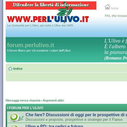
home
FAIL (the browse
La Comunità per L'Ulivo, per tutto L'Ulivo dal 1995
L'Ulivo è f
forum.perlulivo.it
È l'albero
Il forum libero per chi sostiene i valori dell'Ulivo
la pianura,
(Romano Pro
Indice
Messaggi senza risposta
•
Argomenti attivi
I FORUM PER L'ULIVO
Che fare? Discussioni di oggi per le prospettive di
Discussioni e proposte, prospettive e strategie per il Paese
Ulivo e PD: tra radici e futuro