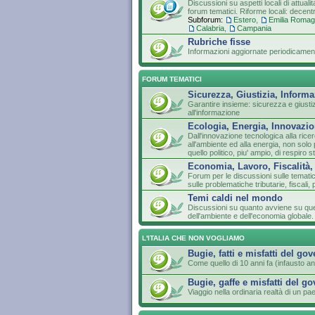
Discussioni su aspetti locali di attuali
forum tematici. Riforme locali: decen
Subforum:
Estero
,
Emilia Roma
Calabria
,
Campania
Rubriche fisse
Informazioni aggiornate periodicament
FORUM TEMATICI
Sicurezza, Giustizia, Inform
Garantire insieme: sicurezza e giustizia
all'informazione
Ecologia, Energia, Innovazio
Dall'innovazione tecnologica alla ricer
all'ambiente ed alla energia, non so
quello politico, piu' ampio, di respiro s
Economia, Lavoro, Fiscalità,
Forum per le discussioni sulle temati
sulle problematiche tributarie, fiscali, 
Temi caldi nel mondo
Discussioni su quanto avviene su que
dell'ambiente e dell'economia globale.
L'ITALIA CHE NON VOGLIAMO
Bugie, fatti e misfatti del go
Come quello di 10 anni fa (infausto an
Bugie, gaffe e misfatti del g
Viaggio nella ordinaria realtà di un 