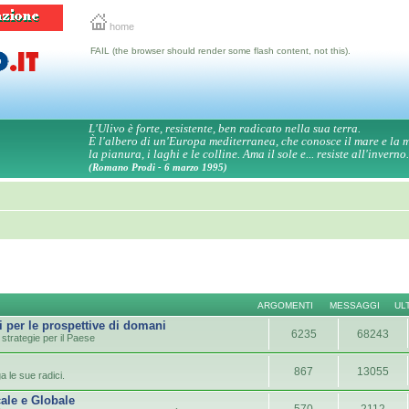
home
FAIL (the browser should render some flash content, not this).
L'Ulivo è forte, resistente, ben radicato nella sua terra.
È l'albero di un'Europa mediterranea, che conosce il mare e la
la pianura, i laghi e le colline. Ama il sole e... resiste all'inverno.
(Romano Prodi - 6 marzo 1995)
ARGOMENTI
MESSAGGI
UL
i per le prospettive di domani
6235
68243
strategie per il Paese
867
13055
a le sue radici.
ale e Globale
570
2112