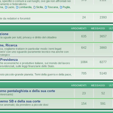
tà, specifici o comuni a vari luoghi, ove già non affrontati nei
tramento e federalismo.
gna
,
Lazio
,
Lombardia
,
Sicilia
,
Toscana
,
Puglia
,
24
2393
e da redattori e forumisti
ARGOMENTI
MESSAGGI
UL
azione
635
3657
 uguale per tutti; privacy e diritto del cittadino
ne, Ricerca
642
3860
ca, vogliamo trattare in particolar modo i temi legati
lo pero' con uno sguardo puramente tecnico ma anche con
trategico
 Previdenza
1084
8277
che economiche e produttive italiane, sul mondo del lavoro
previdenziali, sulle leggi finanziarie dello Stato.
705
5140
sto piccolo-grande pianeta. Temi della guerra e della pace,
ARGOMENTI
MESSAGGI
UL
verno pentaleghista e della sua corte
23
52
niversario)
overno SB e della sua corte
154
591
paese anomalo; da prendere a piccole dosi