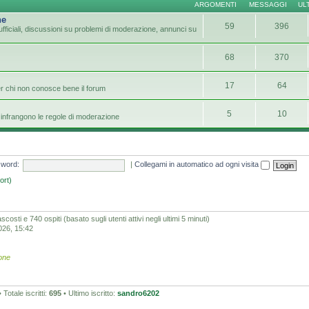
ARGOMENTI
MESSAGGI
UL
ne
59
396
fficiali, discussioni su problemi di moderazione, annunci su
68
370
17
64
er chi non conosce bene il forum
5
10
infrangono le regole di moderazione
word:
|
Collegami in automatico ad ogni visita
ort)
scosti e 740 ospiti (basato sugli utenti attivi negli ultimi 5 minuti)
2026, 15:42
one
 Totale iscritti:
695
• Ultimo iscritto:
sandro6202