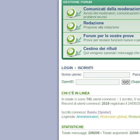
GESTIONE FORUM
Comunicati della moderazio
Avvisi dei moderatori, comunicazioni u
problemi tecnici
Redazione
Proposte alla redazione
Forum per le vostre prove
Prove per testare funzioni nuove o p
Cestino dei rifiuti
Qui vengono spostati i messaggi che 
LOGIN
•
ISCRIVITI
Nome utente:
Pass
OpenID:
(Supp
CHI C’È IN LINEA
In totale ci sono
741
utenti connessi :: 1 iscritto, 0 na
Record di utenti connessi:
2519
registrato il 24/05/
Iscritti connessi:
Baidu [Spider]
Legenda:
Amministratori
,
Moderatori globali
,
Redazi
STATISTICHE
Totale messaggi:
108208
• Totale argomenti:
11044
•