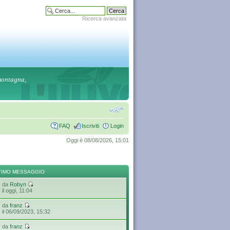
Ricerca avanzata
 montagna,
FAQ
Iscriviti
Login
Oggi è 08/08/2026, 15:01
TIMO MESSAGGIO
da
Robyn
il oggi, 11:04
da
franz
il 06/09/2023, 15:32
da
franz