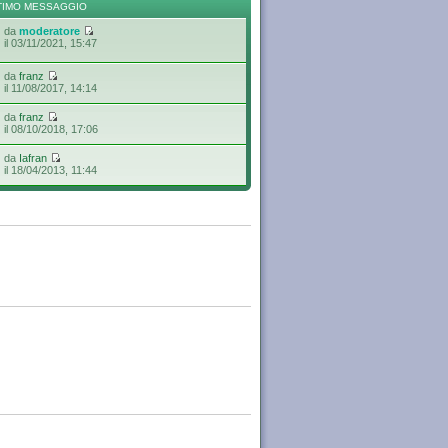
TIMO MESSAGGIO
da
moderatore
il 03/11/2021, 15:47
da
franz
il 11/08/2017, 14:14
da
franz
il 08/10/2018, 17:06
da
Iafran
il 18/04/2013, 11:44