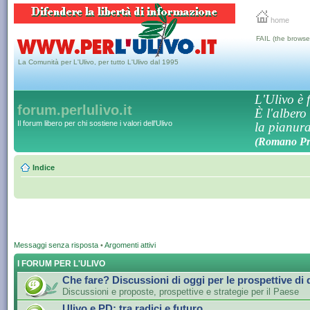
home
FAIL (the browse
La Comunità per L'Ulivo, per tutto L'Ulivo dal 1995
L'Ulivo è f
forum.perlulivo.it
È l'albero
Il forum libero per chi sostiene i valori dell'Ulivo
la pianura,
(Romano Pro
Indice
Messaggi senza risposta
•
Argomenti attivi
I FORUM PER L'ULIVO
Che fare? Discussioni di oggi per le prospettive di
Discussioni e proposte, prospettive e strategie per il Paese
Ulivo e PD: tra radici e futuro