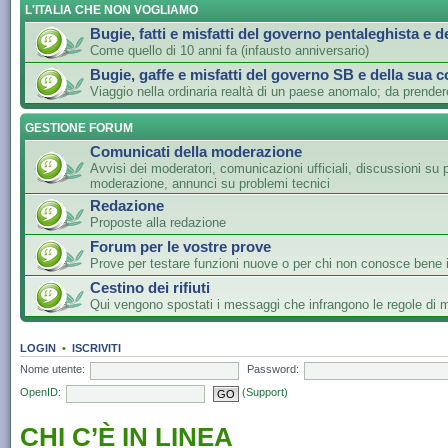
L'ITALIA CHE NON VOGLIAMO
Bugie, fatti e misfatti del governo pentaleghista e d
Come quello di 10 anni fa (infausto anniversario)
Bugie, gaffe e misfatti del governo SB e della sua c
Viaggio nella ordinaria realtà di un paese anomalo; da prender
GESTIONE FORUM
Comunicati della moderazione
Avvisi dei moderatori, comunicazioni ufficiali, discussioni su 
moderazione, annunci su problemi tecnici
Redazione
Proposte alla redazione
Forum per le vostre prove
Prove per testare funzioni nuove o per chi non conosce bene i
Cestino dei rifiuti
Qui vengono spostati i messaggi che infrangono le regole di
LOGIN
•
ISCRIVITI
Nome utente:
Password:
OpenID:
(Support)
CHI C’È IN LINEA