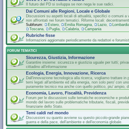
Il futuro del PD si sviluppa se non nega le sue radici.
Dai Comuni alle Regioni, Locale e Globale
Discussioni su aspetti locali di attualità, specifici o comuni a 
non affrontati nei forum tematici. Riforme locali: decentramen
Subforum:
Estero
,
Emilia Romagna
,
Lazio
,
Lombardi
Toscana
,
Puglia
,
Calabria
,
Campania
Rubriche fisse
Informazioni aggiornate periodicamente da redattori e forumist
FORUM TEMATICI
Sicurezza, Giustizia, Informazione
Garantire insieme: sicurezza e giustizia uguale per tutti; privac
cittadino all'informazione
Ecologia, Energia, Innovazione, Ricerca
Dall'innovazione tecnologica alla ricerca, vogliamo trattare in 
temi legati all'ambiente ed alla energia, non solo pero' con un
puramente tecnico ma anche con quello politico, piu' ampio, di
Economia, Lavoro, Fiscalità, Previdenza
Forum per le discussioni sulle tematiche economiche e produtti
mondo del lavoro sulle problematiche tributarie, fiscali, previde
finanziarie dello Stato.
Temi caldi nel mondo
Discussioni su quanto avviene su questo piccolo-grande piane
guerra e della pace, dell'ambiente e dell'economia globale.