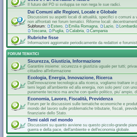
Il futuro del PD si sviluppa se non nega le sue radici.
Dai Comuni alle Regioni, Locale e Globale
Discussioni su aspetti locali di attualità, specifici o comuni a 
non affrontati nei forum tematici. Riforme locali: decentramen
Subforum:
Estero
,
Emilia Romagna
,
Lazio
,
Lombardi
Toscana
,
Puglia
,
Calabria
,
Campania
Rubriche fisse
Informazioni aggiornate periodicamente da redattori e forumist
FORUM TEMATICI
Sicurezza, Giustizia, Informazione
Garantire insieme: sicurezza e giustizia uguale per tutti; privac
cittadino all'informazione
Ecologia, Energia, Innovazione, Ricerca
Dall'innovazione tecnologica alla ricerca, vogliamo trattare in 
temi legati all'ambiente ed alla energia, non solo pero' con un
puramente tecnico ma anche con quello politico, piu' ampio, di
Economia, Lavoro, Fiscalità, Previdenza
Forum per le discussioni sulle tematiche economiche e produtti
mondo del lavoro sulle problematiche tributarie, fiscali, previde
finanziarie dello Stato.
Temi caldi nel mondo
Discussioni su quanto avviene su questo piccolo-grande piane
guerra e della pace, dell'ambiente e dell'economia globale.