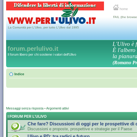
home
FAIL (the browse
La Comunità per L'Ulivo, per tutto L'Ulivo dal 1995
L'Ulivo è f
forum.perlulivo.it
È l'albero
Il forum libero per chi sostiene i valori dell'Ulivo
la pianura,
(Romano Pro
Indice
Messaggi senza risposta
•
Argomenti attivi
I FORUM PER L'ULIVO
Che fare? Discussioni di oggi per le prospettive di
Discussioni e proposte, prospettive e strategie per il Paese
Ulivo e PD: tra radici e futuro