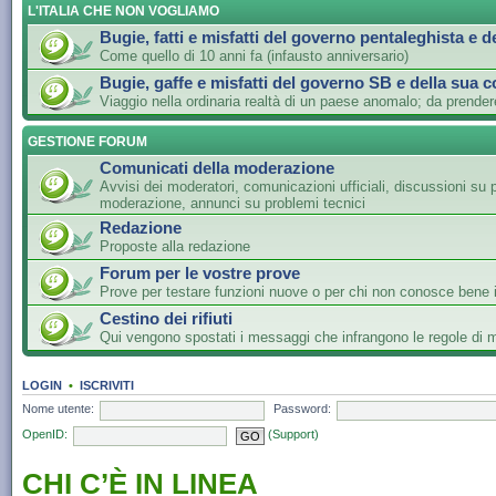
L'ITALIA CHE NON VOGLIAMO
Bugie, fatti e misfatti del governo pentaleghista e d
Come quello di 10 anni fa (infausto anniversario)
Bugie, gaffe e misfatti del governo SB e della sua c
Viaggio nella ordinaria realtà di un paese anomalo; da prender
GESTIONE FORUM
Comunicati della moderazione
Avvisi dei moderatori, comunicazioni ufficiali, discussioni su 
moderazione, annunci su problemi tecnici
Redazione
Proposte alla redazione
Forum per le vostre prove
Prove per testare funzioni nuove o per chi non conosce bene i
Cestino dei rifiuti
Qui vengono spostati i messaggi che infrangono le regole di
LOGIN
•
ISCRIVITI
Nome utente:
Password:
OpenID:
(Support)
CHI C’È IN LINEA