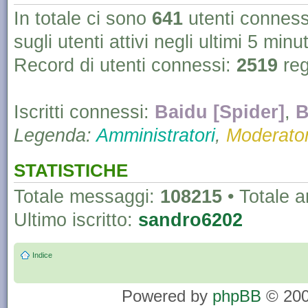
In totale ci sono
641
utenti connessi 
sugli utenti attivi negli ultimi 5 minut
Record di utenti connessi:
2519
reg
Iscritti connessi:
Baidu [Spider]
,
B
Legenda:
Amministratori
,
Moderator
STATISTICHE
Totale messaggi:
108215
• Totale 
Ultimo iscritto:
sandro6202
Indice
Powered by
phpBB
© 200