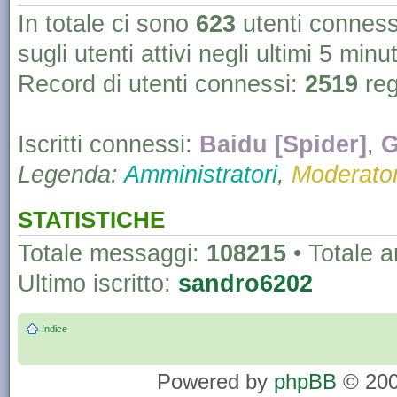
In totale ci sono
623
utenti connessi 
sugli utenti attivi negli ultimi 5 minut
Record di utenti connessi:
2519
reg
Iscritti connessi:
Baidu [Spider]
,
G
Legenda:
Amministratori
,
Moderator
STATISTICHE
Totale messaggi:
108215
• Totale 
Ultimo iscritto:
sandro6202
Indice
Powered by
phpBB
© 200