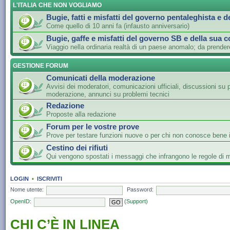
L'ITALIA CHE NON VOGLIAMO
Bugie, fatti e misfatti del governo pentaleghista e d
Come quello di 10 anni fa (infausto anniversario)
Bugie, gaffe e misfatti del governo SB e della sua c
Viaggio nella ordinaria realtà di un paese anomalo; da prender
GESTIONE FORUM
Comunicati della moderazione
Avvisi dei moderatori, comunicazioni ufficiali, discussioni su 
moderazione, annunci su problemi tecnici
Redazione
Proposte alla redazione
Forum per le vostre prove
Prove per testare funzioni nuove o per chi non conosce bene i
Cestino dei rifiuti
Qui vengono spostati i messaggi che infrangono le regole di
LOGIN
•
ISCRIVITI
Nome utente:
Password:
OpenID:
(Support)
CHI C’È IN LINEA