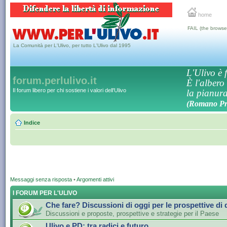
home
FAIL (the browse
La Comunità per L'Ulivo, per tutto L'Ulivo dal 1995
L'Ulivo è f
forum.perlulivo.it
È l'albero
Il forum libero per chi sostiene i valori dell'Ulivo
la pianura,
(Romano Pro
Indice
Messaggi senza risposta
•
Argomenti attivi
I FORUM PER L'ULIVO
Che fare? Discussioni di oggi per le prospettive di
Discussioni e proposte, prospettive e strategie per il Paese
Ulivo e PD: tra radici e futuro