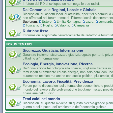
Il futuro del PD si sviluppa se non nega le sue radici.
Dai Comuni alle Regioni, Locale e Globale
Discussioni su aspetti locali di attualità, specifici o comuni a 
non affrontati nei forum tematici. Riforme locali: decentramen
Subforum:
Estero
,
Emilia Romagna
,
Lazio
,
Lombardi
Toscana
,
Puglia
,
Calabria
,
Campania
Rubriche fisse
Informazioni aggiornate periodicamente da redattori e forumist
FORUM TEMATICI
Sicurezza, Giustizia, Informazione
Garantire insieme: sicurezza e giustizia uguale per tutti; privac
cittadino all'informazione
Ecologia, Energia, Innovazione, Ricerca
Dall'innovazione tecnologica alla ricerca, vogliamo trattare in 
temi legati all'ambiente ed alla energia, non solo pero' con un
puramente tecnico ma anche con quello politico, piu' ampio, di
Economia, Lavoro, Fiscalità, Previdenza
Forum per le discussioni sulle tematiche economiche e produtti
mondo del lavoro sulle problematiche tributarie, fiscali, previde
finanziarie dello Stato.
Temi caldi nel mondo
Discussioni su quanto avviene su questo piccolo-grande piane
guerra e della pace, dell'ambiente e dell'economia globale.