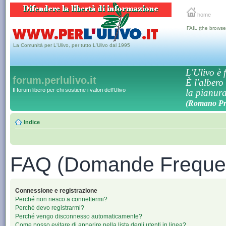
home
FAIL (the browse
La Comunità per L'Ulivo, per tutto L'Ulivo dal 1995
L'Ulivo è f
forum.perlulivo.it
È l'albero
Il forum libero per chi sostiene i valori dell'Ulivo
la pianura,
(Romano Pro
Indice
FAQ (Domande Frequen
Connessione e registrazione
Perché non riesco a connettermi?
Perché devo registrarmi?
Perché vengo disconnesso automaticamente?
Come posso evitare di apparire nella lista degli utenti in linea?