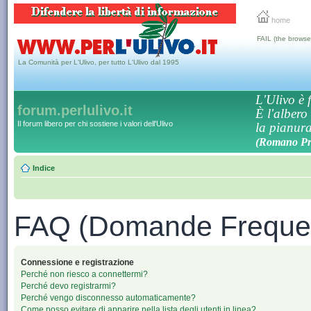
home
FAIL (the browse
La Comunità per L'Ulivo, per tutto L'Ulivo dal 1995
L'Ulivo è f
forum.perlulivo.it
È l'albero
Il forum libero per chi sostiene i valori dell'Ulivo
la pianura,
(Romano Pro
Indice
FAQ (Domande Frequen
Connessione e registrazione
Perché non riesco a connettermi?
Perché devo registrarmi?
Perché vengo disconnesso automaticamente?
Come posso evitare di apparire nella lista degli utenti in linea?