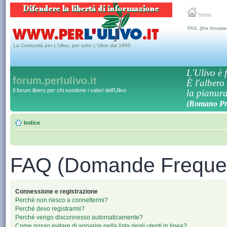
home
FAIL (the browse
La Comunità per L'Ulivo, per tutto L'Ulivo dal 1995
L'Ulivo è f
forum.perlulivo.it
È l'albero
Il forum libero per chi sostiene i valori dell'Ulivo
la pianura,
(Romano Pro
Indice
FAQ (Domande Frequen
Connessione e registrazione
Perché non riesco a connettermi?
Perché devo registrarmi?
Perché vengo disconnesso automaticamente?
Come posso evitare di apparire nella lista degli utenti in linea?