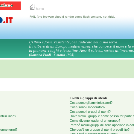
home
FAIL (the browser should render some flash content, not this).
L'Ulivo è forte, resistente, ben radicato nella sua terra.
È l'albero di un'Europa mediterranea, che conosce il mare e la
la pianura, i laghi e le colline. Ama il sole e... resiste all'inverno.
(Romano Prodi - 6 marzo 1995)
Livelli e gruppi di utenti
Cosa sono gli amministratori?
Cosa sono i moderatori?
Cosa sono i gruppi di utenti?
ti in linea?
Dove trovo i gruppi e come posso far parte d
Come divento leader di un gruppo?
Perché alcuni gruppi di utenti appaiono in colo
connettermi?!
Che cos’è un gruppo di utenti predefinito?