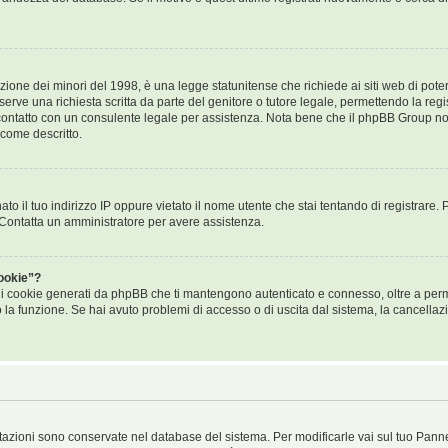
ione dei minori del 1998, è una legge statunitense che richiede ai siti web di poter 
erve una richiesta scritta da parte del genitore o tutore legale, permettendo la regis
n contatto con un consulente legale per assistenza. Nota bene che il phpBB Group non
 come descritto.
ato il tuo indirizzo IP oppure vietato il nome utente che stai tentando di registrare. 
i. Contatta un amministratore per avere assistenza.
ookie”?
i i cookie generati da phpBB che ti mantengono autenticato e connesso, oltre a perme
to la funzione. Se hai avuto problemi di accesso o di uscita dal sistema, la cancellaz
ostazioni sono conservate nel database del sistema. Per modificarle vai sul tuo Pann