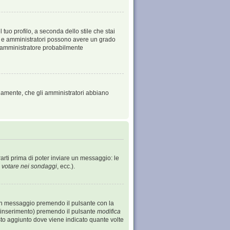
tuo profilo, a seconda dello stile che stai
tori e amministratori possono avere un grado
 l’amministratore probabilmente
viamente, che gli amministratori abbiano
arti prima di poter inviare un messaggio: le
 votare nei sondaggi
, ecc.).
un messaggio premendo il pulsante con la
o inserimento) premendo il pulsante
modifica
sto aggiunto dove viene indicato quante volte