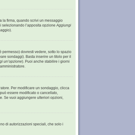
ta la firma, quando scrivi un messaggio
gi selezionando l’apposita opzione
Aggiungi
saggio).
 permesso) dovresti vedere, sotto lo spazio
eare sondaggi). Basta inserire un titolo per il
gi un’opzione
). Puoi anche stabilire i giorni
l’amministratore.
tratore. Per modificare un sondaggio, clicca
può essere modificato o cancellato,
re. Se vuoi aggiungere ulteriori opzioni,
no di autorizzazioni speciali, che solo i