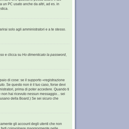
 un PC usato anche da altri, ad es. in
stica.
irai solo agli amministratori e a te stesso.
so e clicca su
Ho dimenticato la password
,
aio di cose: se il supporto «registrazione
vuto. Se questo non è il tuo caso, forse devi
nistratori, prima di poter accedere. Quando ti
; se non hai ricevuto nessun messaggio... sei
 abusano della Board.) Se sei sicuro che
icamente gli account degli utenti che non
i farti coinvolgere maggiormente nelle