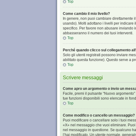
Top
Come cambio il mio livello?
In genere, non puoi cambiare direttamente il 
usando). Molti adottano i livelli per indicare
specifico. Per favore non abusare inviando in
abbasseranno il numero dei tuoi interventi.
Top
Perché quando clicco sul collegamento all’
Solo gli utenti registrati possono inviare me
abilitato questa funzione). Questo serve a pr
Top
Scrivere messaggi
Come apro un argomento o invio un messa
Facile, premi il pulsante “Nuovo argomento” p
tue funzioni disponibili sono elencate in fon
Top
Come modifico o cancello un messaggio?
Puoi modificare o cancellare solo i tuoi me
«X» nel messaggio che vuoi eliminare. Puoi 
nel messaggio in questione. Se qualcuno ha g
l’hai modificato. Un utente normale, gener