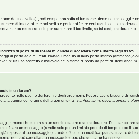
nome del tuo livello (i gradi compaiono sotto al tuo nome utente nei messaggi e nel 
 il numero di interventi che hai scritto e per identificare certi utenti; ad es., modera
terventi non necessari solo per aumentare il tuo livello; se fai cosí, i moderatori o
indirizzo di posta di un utente mi chiede di accedere come utente registrato?
ssaggi di posta ad altri utenti usando il modulo di invio posta interno (ammesso, ov
evenire un uso scorretto o malevolo del sistema di posta da parte di utenti anonimi.
ggio in un forum?
resente nelle pagine dei forum o degli argomenti. Potresti avere bisogno di registr
do alla pagina del forum o dell’argomento (la lista
Puoi aprire nuovi argomenti
,
Puoi
ssaggi, a meno che tu non sia un amministratore o un moderatore. Puoi cancellare 
modificare un messaggio (a volte solo per un limitato periodo di tempo dopo il su
ià risposto al tuo messaggio, quando effettui una modifica, potresti trovare del te
almente, non può cancellare un messaggio dopo che qualcuno ha risposto.