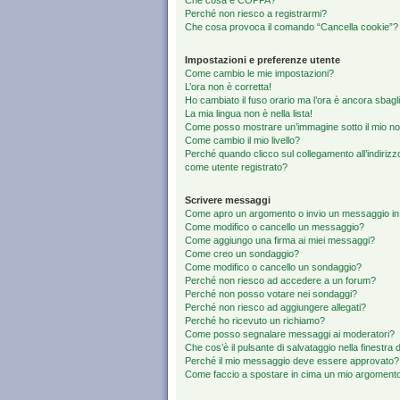
Che cosa è COPPA?
Perché non riesco a registrarmi?
Che cosa provoca il comando “Cancella cookie”?
Impostazioni e preferenze utente
Come cambio le mie impostazioni?
L’ora non è corretta!
Ho cambiato il fuso orario ma l’ora è ancora sbagli
La mia lingua non è nella lista!
Come posso mostrare un’immagine sotto il mio n
Come cambio il mio livello?
Perché quando clicco sul collegamento all’indirizz
come utente registrato?
Scrivere messaggi
Come apro un argomento o invio un messaggio in
Come modifico o cancello un messaggio?
Come aggiungo una firma ai miei messaggi?
Come creo un sondaggio?
Come modifico o cancello un sondaggio?
Perché non riesco ad accedere a un forum?
Perché non posso votare nei sondaggi?
Perché non riesco ad aggiungere allegati?
Perché ho ricevuto un richiamo?
Come posso segnalare messaggi ai moderatori?
Che cos’è il pulsante di salvataggio nella finestra 
Perché il mio messaggio deve essere approvato?
Come faccio a spostare in cima un mio argoment