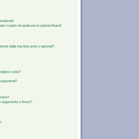
esiderati!
rata o spam da qualcuno in questa Board!
nte dalla mia lista amici o ignorati?
 pagina vuota?
i argomenti?
izione?
to argomento o forum?
d?