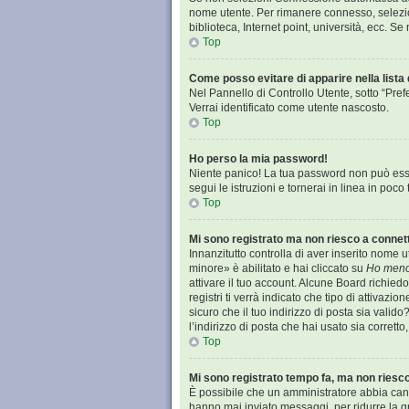
nome utente. Per rimanere connesso, selezion
biblioteca, Internet point, università, ecc. S
Top
Come posso evitare di apparire nella lista d
Nel Pannello di Controllo Utente, sotto “Pref
Verrai identificato come utente nascosto.
Top
Ho perso la mia password!
Niente panico! La tua password non può esse
segui le istruzioni e tornerai in linea in poco
Top
Mi sono registrato ma non riesco a connet
Innanzitutto controlla di aver inserito nome
minore» è abilitato e hai cliccato su
Ho meno
attivare il tuo account. Alcune Board richied
registri ti verrà indicato che tipo di attivazi
sicuro che il tuo indirizzo di posta sia valid
l’indirizzo di posta che hai usato sia corrett
Top
Mi sono registrato tempo fa, ma non riesc
È possibile che un amministratore abbia cance
hanno mai inviato messaggi, per ridurre la g