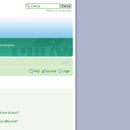
Ricerca avanzata
 montagna,
FAQ
Iscriviti
Login
i uno di essi?
ri differenti?