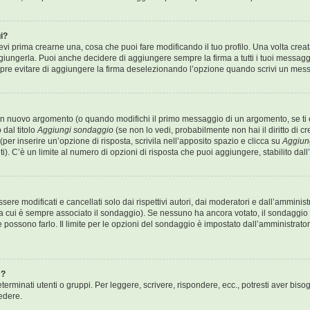
i?
 prima crearne una, cosa che puoi fare modificando il tuo profilo. Una volta crea
iungerla. Puoi anche decidere di aggiungere sempre la firma a tutti i tuoi messag
mpre evitare di aggiungere la firma deselezionando l’opzione quando scrivi un mes
un nuovo argomento (o quando modifichi il primo messaggio di un argomento, se ti è
 dal titolo
Aggiungi sondaggio
(se non lo vedi, probabilmente non hai il diritto di cr
er inserire un’opzione di risposta, scrivila nell’apposito spazio e clicca su
Aggiun
i). C’è un limite al numero di opzioni di risposta che puoi aggiungere, stabilito dal
e modificati e cancellati solo dai rispettivi autori, dai moderatori e dall’amminis
 cui è sempre associato il sondaggio). Se nessuno ha ancora votato, il sondaggio 
e possono farlo. Il limite per le opzioni del sondaggio è impostato dall’amministrato
m?
erminati utenti o gruppi. Per leggere, scrivere, rispondere, ecc., potresti aver bisog
edere.