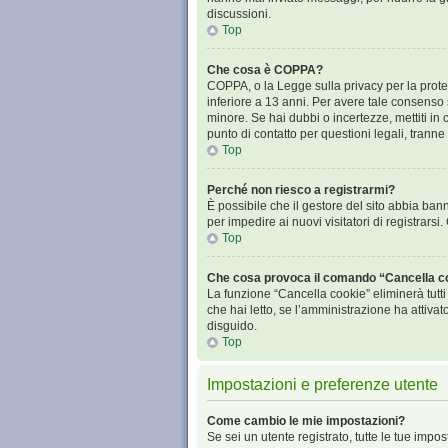
discussioni.
Top
Che cosa è COPPA?
COPPA, o la Legge sulla privacy per la protez
inferiore a 13 anni. Per avere tale consenso s
minore. Se hai dubbi o incertezze, mettiti i
punto di contatto per questioni legali, tranne
Top
Perché non riesco a registrarmi?
È possibile che il gestore del sito abbia bann
per impedire ai nuovi visitatori di registrars
Top
Che cosa provoca il comando “Cancella c
La funzione “Cancella cookie” eliminerà tutt
che hai letto, se l’amministrazione ha attiva
disguido.
Top
Impostazioni e preferenze utente
Come cambio le mie impostazioni?
Se sei un utente registrato, tutte le tue imp