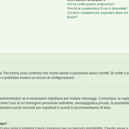
Chi ha scritto questo programma?
Perché la caratteristica X non è disponibile?
Chi devo contattare per segnalare abusi e/o 
Board?
e. Per prima cosa controlla che nome utente e password siano corretti. Di solito il 
o o potrebbe esserci un errore di configurazione.
mministratori se è necessario registrarsi per inviare messaggi. Comunque, la regist
i come l’uso di un’immagine personale definibile, messaggistica privata, la possibili
Ti bastano pochi secondi per registrarti e quindi ti raccomandiamo di farlo.
nte?
 ogni visita
il sistema ti terrà connesso per un periodo prestabilito. Questo serve a