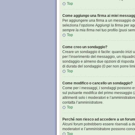
Top
Come aggiungo una firma ai miei messagg
Per aggiungere una firma a un messaggio devi
seleziona l’opzione
Aggiungi la firma
per agg
sempre la mia firma
nel tuo profilo (puoi se
Top
Come creo un sondaggio?
Creare un sondaggio è facile: quando inizi 
per l’inserimento del messaggio, un riquadro
sondaggio e almeno due opzioni di risposta (p
di durata del sondaggio (0 per non porre limit
Top
Come modifico o cancello un sondaggio?
Come per i messaggi, i sondaggi possono esser
sul pulsante
modifica
del primo messaggio (a
altrimenti solo i moderatori e l’amministrator
contatta l’amministratore.
Top
Perché non riesco ad accedere a un foru
Alcuni forum potrebbero essere riservati a det
moderatori e l’amministratore possono conc
Top