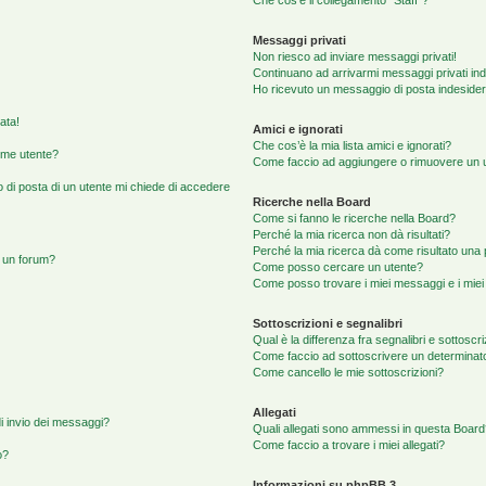
Che cos’è il collegamento “Staff”?
Messaggi privati
Non riesco ad inviare messaggi privati!
Continuano ad arrivarmi messaggi privati ind
Ho ricevuto un messaggio di posta indeside
ata!
Amici e ignorati
Che cos’è la mia lista amici e ignorati?
ome utente?
Come faccio ad aggiungere o rimuovere un ute
o di posta di un utente mi chiede di accedere
Ricerche nella Board
Come si fanno le ricerche nella Board?
Perché la mia ricerca non dà risultati?
Perché la mia ricerca dà come risultato una
 un forum?
Come posso cercare un utente?
Come posso trovare i miei messaggi e i mie
Sottoscrizioni e segnalibri
Qual è la differenza fra segnalibri e sottoscr
Come faccio ad sottoscrivere un determina
Come cancello le mie sottoscrizioni?
Allegati
di invio dei messaggi?
Quali allegati sono ammessi in questa Boar
Come faccio a trovare i miei allegati?
o?
Informazioni su phpBB 3