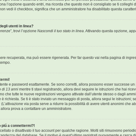
a l’opzione quando entri, ma ricorda che questo non è consigliato se ti colleghi da
e non vedi il checkbox, significa che un amministratore ha disabilitato questa caratteri
egli utenti in linea?
erenze”, trovi l’opzione
Nascondi il tuo stato in linea
. Attivando questa opzione, appar
re recuperata, ma può essere rigenerata. Per far questo vai nella pagina di ingres
 tempo.
termi!
 utente e password esattamente. Se sono corretti, allora possono esser successe un p
 di 13 anni
mentre ti stavi registrando, allora devi seguire le istruzioni che hai rice
ono che tutte le nuove registrazioni vengano attivate dall’utente stesso o dagli ammi
one è richiesta. Se ti è stato inviato un messaggio di posta, allora segui le istruzioni
o? (L’attivazione via posta serve a ridurre la possibilità di avere utenti anonimi che
o, allora prova a contattare un amministratore.
o piú a connettermi?!
llato o disattivato il tuo account per qualche ragione. Molti siti rimuovono period
randezza del database. Se il motivo è quest’ultimo registrati nuovamente e cerca d