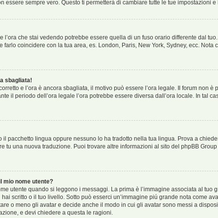
 essere sempre vero. Questo ti permetterà di cambiare tutte le tue impostazioni e 
 l’ora che stai vedendo potrebbe essere quella di un fuso orario differente dal tuo.
o e farlo coincidere con la tua area, es. London, Paris, New York, Sydney, ecc. Nota c
a sbagliata!
 corretto e l’ora è ancora sbagliata, il motivo può essere l’ora legale. Il forum non 
ante il periodo dell’ora legale l’ora potrebbe essere diversa dall’ora locale. In tal c
 il pacchetto lingua oppure nessuno lo ha tradotto nella tua lingua. Prova a chieder
fare tu una nuova traduzione. Puoi trovare altre informazioni al sito del phpBB Group 
l mio nome utente?
e utente quando si leggono i messaggi. La prima è l’immagine associata al tuo gr
i hai scritto o il tuo livello. Sotto può esserci un’immagine piú grande nota come ava
tare o meno gli avatar e decide anche il modo in cui gli avatar sono messi a disposi
azione, e devi chiedere a questa le ragioni.