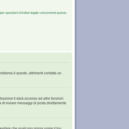
per questioni d’ordine legale concernenti questa
problema è questo, altrimenti contatta un
razione ti darà accesso ad altre funzioni
tà di inviare messaggi di posta direttamente
 evitare che qualcuno possa usare il tuo