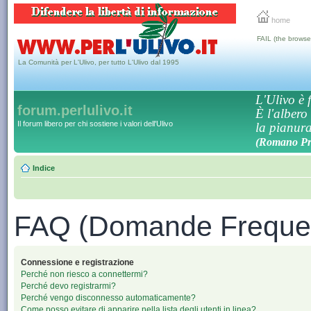
home
FAIL (the browse
La Comunità per L'Ulivo, per tutto L'Ulivo dal 1995
L'Ulivo è f
forum.perlulivo.it
È l'albero
Il forum libero per chi sostiene i valori dell'Ulivo
la pianura,
(Romano Pro
Indice
FAQ (Domande Frequen
Connessione e registrazione
Perché non riesco a connettermi?
Perché devo registrarmi?
Perché vengo disconnesso automaticamente?
Come posso evitare di apparire nella lista degli utenti in linea?