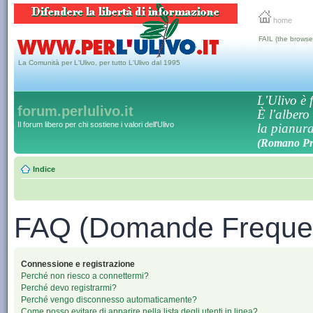
home
FAIL (the browse
La Comunità per L'Ulivo, per tutto L'Ulivo dal 1995
L'Ulivo è f
forum.perlulivo.it
È l'albero
Il forum libero per chi sostiene i valori dell'Ulivo
la pianura,
(Romano Pro
Indice
FAQ (Domande Frequen
Connessione e registrazione
Perché non riesco a connettermi?
Perché devo registrarmi?
Perché vengo disconnesso automaticamente?
Come posso evitare di apparire nella lista degli utenti in linea?