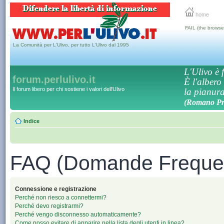
home
FAIL (the browse
La Comunità per L'Ulivo, per tutto L'Ulivo dal 1995
L'Ulivo è f
forum.perlulivo.it
È l'albero
Il forum libero per chi sostiene i valori dell'Ulivo
la pianura,
(Romano Pro
Indice
FAQ (Domande Frequen
Connessione e registrazione
Perché non riesco a connettermi?
Perché devo registrarmi?
Perché vengo disconnesso automaticamente?
Come posso evitare di apparire nella lista degli utenti in linea?