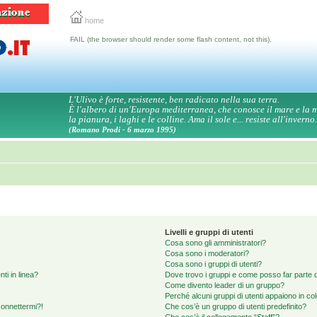
home
FAIL (the browser should render some flash content, not this).
L'Ulivo è forte, resistente, ben radicato nella sua terra.
È l'albero di un'Europa mediterranea, che conosce il mare e la
la pianura, i laghi e le colline. Ama il sole e... resiste all'inverno.
(Romano Prodi - 6 marzo 1995)
Livelli e gruppi di utenti
Cosa sono gli amministratori?
Cosa sono i moderatori?
Cosa sono i gruppi di utenti?
ti in linea?
Dove trovo i gruppi e come posso far parte d
Come divento leader di un gruppo?
Perché alcuni gruppi di utenti appaiono in colo
connettermi?!
Che cos’è un gruppo di utenti predefinito?