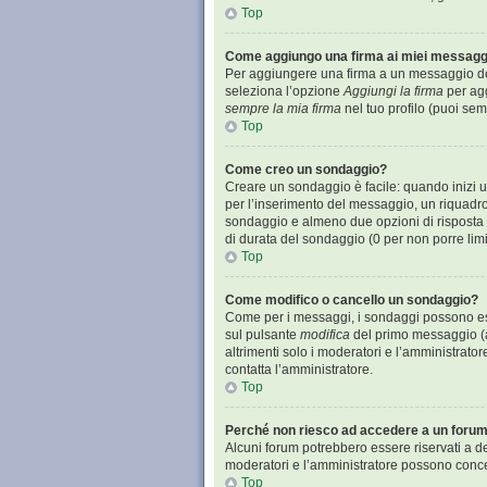
Top
Come aggiungo una firma ai miei messagg
Per aggiungere una firma a un messaggio devi
seleziona l’opzione
Aggiungi la firma
per agg
sempre la mia firma
nel tuo profilo (puoi se
Top
Come creo un sondaggio?
Creare un sondaggio è facile: quando inizi 
per l’inserimento del messaggio, un riquadro
sondaggio e almeno due opzioni di risposta (p
di durata del sondaggio (0 per non porre limit
Top
Come modifico o cancello un sondaggio?
Come per i messaggi, i sondaggi possono esser
sul pulsante
modifica
del primo messaggio (a
altrimenti solo i moderatori e l’amministrator
contatta l’amministratore.
Top
Perché non riesco ad accedere a un foru
Alcuni forum potrebbero essere riservati a det
moderatori e l’amministratore possono conc
Top