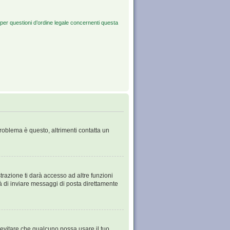
per questioni d’ordine legale concernenti questa
problema è questo, altrimenti contatta un
razione ti darà accesso ad altre funzioni
tà di inviare messaggi di posta direttamente
 evitare che qualcuno possa usare il tuo