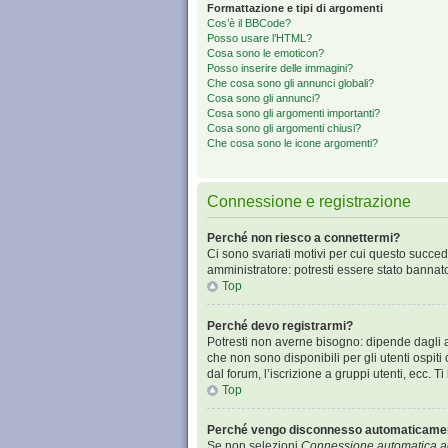
Formattazione e tipi di argomenti
Cos’è il BBCode?
Posso usare l’HTML?
Cosa sono le emoticon?
Posso inserire delle immagini?
Che cosa sono gli annunci globali?
Cosa sono gli annunci?
Cosa sono gli argomenti importanti?
Cosa sono gli argomenti chiusi?
Che cosa sono le icone argomenti?
Connessione e registrazione
Perché non riesco a connettermi?
Ci sono svariati motivi per cui questo succed
amministratore: potresti essere stato bannat
Top
Perché devo registrarmi?
Potresti non averne bisogno: dipende dagli a
che non sono disponibili per gli utenti ospit
dal forum, l’iscrizione a gruppi utenti, ecc. 
Top
Perché vengo disconnesso automaticame
Se non selezioni
Connessione automatica ad