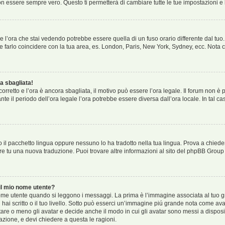
 essere sempre vero. Questo ti permetterà di cambiare tutte le tue impostazioni e 
 l’ora che stai vedendo potrebbe essere quella di un fuso orario differente dal tuo.
o e farlo coincidere con la tua area, es. London, Paris, New York, Sydney, ecc. Nota c
a sbagliata!
 corretto e l’ora è ancora sbagliata, il motivo può essere l’ora legale. Il forum non 
ante il periodo dell’ora legale l’ora potrebbe essere diversa dall’ora locale. In tal c
 il pacchetto lingua oppure nessuno lo ha tradotto nella tua lingua. Prova a chieder
fare tu una nuova traduzione. Puoi trovare altre informazioni al sito del phpBB Group 
l mio nome utente?
e utente quando si leggono i messaggi. La prima è l’immagine associata al tuo gr
i hai scritto o il tuo livello. Sotto può esserci un’immagine piú grande nota come ava
tare o meno gli avatar e decide anche il modo in cui gli avatar sono messi a disposi
azione, e devi chiedere a questa le ragioni.