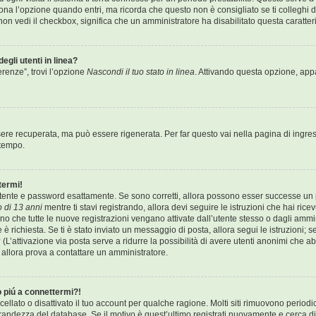
a l’opzione quando entri, ma ricorda che questo non è consigliato se ti colleghi da
e non vedi il checkbox, significa che un amministratore ha disabilitato questa caratteri
egli utenti in linea?
erenze”, trovi l’opzione
Nascondi il tuo stato in linea
. Attivando questa opzione, appar
re recuperata, ma può essere rigenerata. Per far questo vai nella pagina di ingres
 tempo.
termi!
 utente e password esattamente. Se sono corretti, allora possono esser successe un p
 di 13 anni
mentre ti stavi registrando, allora devi seguire le istruzioni che hai rice
ono che tutte le nuove registrazioni vengano attivate dall’utente stesso o dagli ammi
one è richiesta. Se ti è stato inviato un messaggio di posta, allora segui le istruzioni
o? (L’attivazione via posta serve a ridurre la possibilità di avere utenti anonimi che
o, allora prova a contattare un amministratore.
o piú a connettermi?!
llato o disattivato il tuo account per qualche ragione. Molti siti rimuovono period
randezza del database. Se il motivo è quest’ultimo registrati nuovamente e cerca d