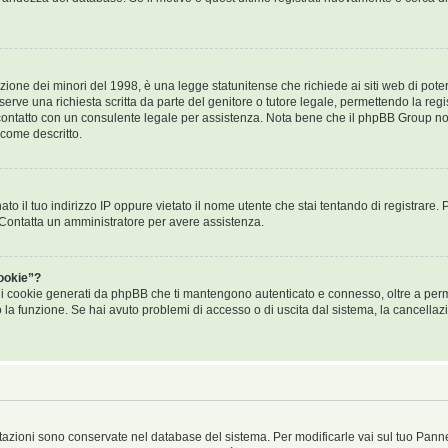
ione dei minori del 1998, è una legge statunitense che richiede ai siti web di poter 
erve una richiesta scritta da parte del genitore o tutore legale, permettendo la regis
n contatto con un consulente legale per assistenza. Nota bene che il phpBB Group non
 come descritto.
ato il tuo indirizzo IP oppure vietato il nome utente che stai tentando di registrare. 
i. Contatta un amministratore per avere assistenza.
ookie”?
i i cookie generati da phpBB che ti mantengono autenticato e connesso, oltre a perme
to la funzione. Se hai avuto problemi di accesso o di uscita dal sistema, la cancellaz
ostazioni sono conservate nel database del sistema. Per modificarle vai sul tuo Pann