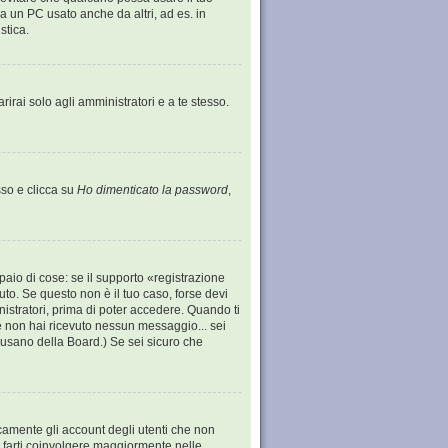
 un PC usato anche da altri, ad es. in
stica.
irai solo agli amministratori e a te stesso.
so e clicca su
Ho dimenticato la password
,
aio di cose: se il supporto «registrazione
vuto. Se questo non è il tuo caso, forse devi
nistratori, prima di poter accedere. Quando ti
; se non hai ricevuto nessun messaggio... sei
 abusano della Board.) Se sei sicuro che
icamente gli account degli utenti che non
i farti coinvolgere maggiormente nelle