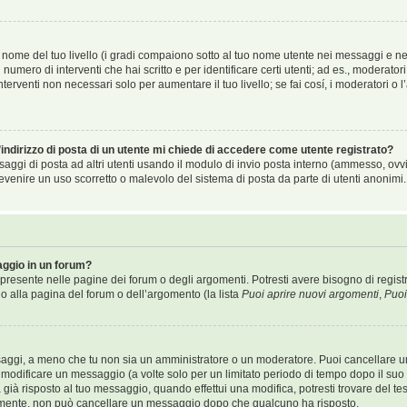
nome del tuo livello (i gradi compaiono sotto al tuo nome utente nei messaggi e nel 
 il numero di interventi che hai scritto e per identificare certi utenti; ad es., modera
terventi non necessari solo per aumentare il tuo livello; se fai cosí, i moderatori o
indirizzo di posta di un utente mi chiede di accedere come utente registrato?
ssaggi di posta ad altri utenti usando il modulo di invio posta interno (ammesso, ov
evenire un uso scorretto o malevolo del sistema di posta da parte di utenti anonimi.
ggio in un forum?
resente nelle pagine dei forum o degli argomenti. Potresti avere bisogno di registr
do alla pagina del forum o dell’argomento (la lista
Puoi aprire nuovi argomenti
,
Puoi
ssaggi, a meno che tu non sia un amministratore o un moderatore. Puoi cancellare 
modificare un messaggio (a volte solo per un limitato periodo di tempo dopo il su
ià risposto al tuo messaggio, quando effettui una modifica, potresti trovare del te
almente, non può cancellare un messaggio dopo che qualcuno ha risposto.