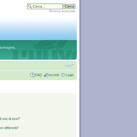
Ricerca avanzata
 montagna,
FAQ
Iscriviti
Login
i uno di essi?
ri differenti?