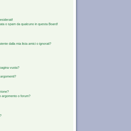
esiderati!
rata o spam da qualcuno in questa Board!
nte dalla mia lista amici o ignorati?
 pagina vuota?
i argomenti?
izione?
to argomento o forum?
d?