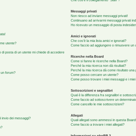
Che cos’è il collegamento “Staff”?
Messaggi privati
Non riesco ad inviare messaggi privati!
Continuano ad arrivarmi messaggi privati ind
Ho ricevuto un messaggio di posta indeside
ata!
Amici e ignorati
Che cos’è la mia lista amici e ignorati?
ome utente?
Come faccio ad aggiungere o rimuovere un ute
o di posta di un utente mi chiede di accedere
Ricerche nella Board
Come si fanno le ricerche nella Board?
Perché la mia ricerca non dà risultati?
Perché la mia ricerca dà come risultato una
 un forum?
Come posso cercare un utente?
Come posso trovare i miei messaggi e i mie
Sottoscrizioni e segnalibri
Qual è la differenza fra segnalibri e sottoscr
Come faccio ad sottoscrivere un determina
Come cancello le mie sottoscrizioni?
Allegati
di invio dei messaggi?
Quali allegati sono ammessi in questa Boar
Come faccio a trovare i miei allegati?
o?
Informazioni su phpBB 3