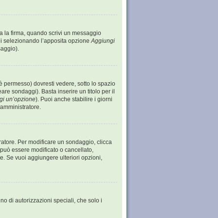
ta la firma, quando scrivi un messaggio
gi selezionando l’apposita opzione
Aggiungi
saggio).
 permesso) dovresti vedere, sotto lo spazio
eare sondaggi). Basta inserire un titolo per il
gi un’opzione
). Puoi anche stabilire i giorni
l’amministratore.
tratore. Per modificare un sondaggio, clicca
può essere modificato o cancellato,
re. Se vuoi aggiungere ulteriori opzioni,
no di autorizzazioni speciali, che solo i