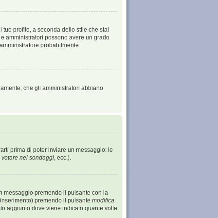
tuo profilo, a seconda dello stile che stai
tori e amministratori possono avere un grado
 l’amministratore probabilmente
viamente, che gli amministratori abbiano
arti prima di poter inviare un messaggio: le
 votare nei sondaggi
, ecc.).
un messaggio premendo il pulsante con la
o inserimento) premendo il pulsante
modifica
sto aggiunto dove viene indicato quante volte