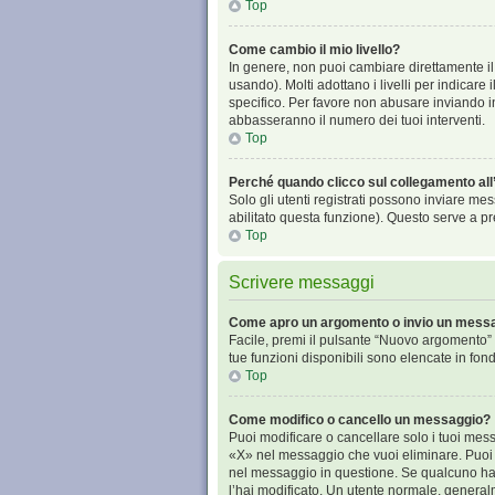
Top
Come cambio il mio livello?
In genere, non puoi cambiare direttamente il 
usando). Molti adottano i livelli per indicare
specifico. Per favore non abusare inviando in
abbasseranno il numero dei tuoi interventi.
Top
Perché quando clicco sul collegamento all’
Solo gli utenti registrati possono inviare me
abilitato questa funzione). Questo serve a pr
Top
Scrivere messaggi
Come apro un argomento o invio un messa
Facile, premi il pulsante “Nuovo argomento” p
tue funzioni disponibili sono elencate in fon
Top
Come modifico o cancello un messaggio?
Puoi modificare o cancellare solo i tuoi me
«X» nel messaggio che vuoi eliminare. Puoi 
nel messaggio in questione. Se qualcuno ha g
l’hai modificato. Un utente normale, gener