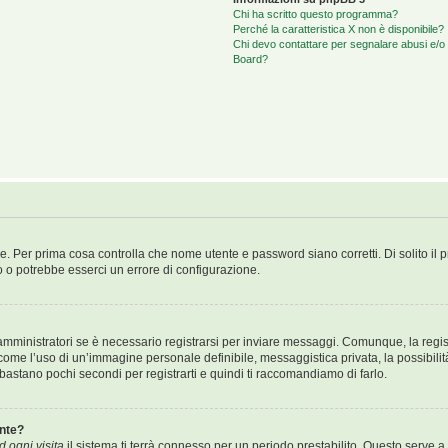
Chi ha scritto questo programma?
Perché la caratteristica X non è disponibile?
Chi devo contattare per segnalare abusi e/o 
Board?
e. Per prima cosa controlla che nome utente e password siano corretti. Di solito il 
o o potrebbe esserci un errore di configurazione.
mministratori se è necessario registrarsi per inviare messaggi. Comunque, la regist
i come l’uso di un’immagine personale definibile, messaggistica privata, la possibili
Ti bastano pochi secondi per registrarti e quindi ti raccomandiamo di farlo.
nte?
 ogni visita
il sistema ti terrà connesso per un periodo prestabilito. Questo serve a