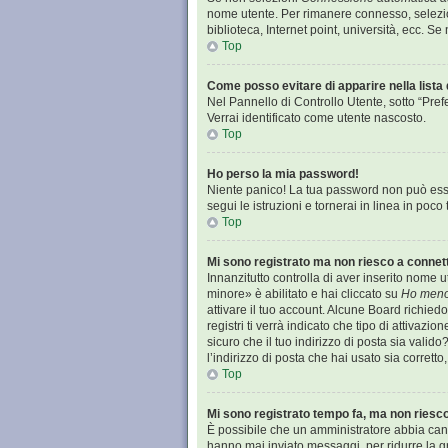
nome utente. Per rimanere connesso, selezion
biblioteca, Internet point, università, ecc. S
Top
Come posso evitare di apparire nella lista d
Nel Pannello di Controllo Utente, sotto “Pref
Verrai identificato come utente nascosto.
Top
Ho perso la mia password!
Niente panico! La tua password non può esse
segui le istruzioni e tornerai in linea in poco
Top
Mi sono registrato ma non riesco a connet
Innanzitutto controlla di aver inserito nome
minore» è abilitato e hai cliccato su
Ho meno
attivare il tuo account. Alcune Board richied
registri ti verrà indicato che tipo di attivazi
sicuro che il tuo indirizzo di posta sia valid
l’indirizzo di posta che hai usato sia corrett
Top
Mi sono registrato tempo fa, ma non riesc
È possibile che un amministratore abbia cance
hanno mai inviato messaggi, per ridurre la g