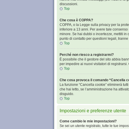
discussioni.
Top
Che cosa è COPPA?
COPPA, o la Legge sulla privacy per la protez
inferiore a 13 anni. Per avere tale consenso s
minore. Se hai dubbi o incertezze, mettiti i
punto di contatto per questioni legali, tranne
Top
Perché non riesco a registrarmi?
È possibile che il gestore del sito abbia bann
per impedire ai nuovi visitatori di registrars
Top
Che cosa provoca il comando “Cancella c
La funzione “Cancella cookie” eliminerà tutt
che hai letto, se l’amministrazione ha attiva
disguido.
Top
Impostazioni e preferenze utente
Come cambio le mie impostazioni?
Se sei un utente registrato, tutte le tue imp