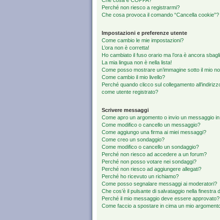
Che cosa è COPPA?
Perché non riesco a registrarmi?
Che cosa provoca il comando “Cancella cookie”?
Impostazioni e preferenze utente
Come cambio le mie impostazioni?
L’ora non è corretta!
Ho cambiato il fuso orario ma l’ora è ancora sbagli
La mia lingua non è nella lista!
Come posso mostrare un’immagine sotto il mio n
Come cambio il mio livello?
Perché quando clicco sul collegamento all’indirizz
come utente registrato?
Scrivere messaggi
Come apro un argomento o invio un messaggio in
Come modifico o cancello un messaggio?
Come aggiungo una firma ai miei messaggi?
Come creo un sondaggio?
Come modifico o cancello un sondaggio?
Perché non riesco ad accedere a un forum?
Perché non posso votare nei sondaggi?
Perché non riesco ad aggiungere allegati?
Perché ho ricevuto un richiamo?
Come posso segnalare messaggi ai moderatori?
Che cos’è il pulsante di salvataggio nella finestra 
Perché il mio messaggio deve essere approvato?
Come faccio a spostare in cima un mio argoment