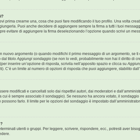
i?
 prima crearne una, cosa che puoi fare modificando il tuo profilo. Una volta crea
iungerla. Puoi anche decidere di aggiungere sempre la firma a tutti i tuoi messag
mpre evitare di aggiungere la firma deselezionando l’opzione quando scrivi un mes
un nuovo argomento (o quando modifichi il primo messaggio di un argomento, se ti è
 dal titolo
Aggiungi sondaggio
(se non lo vedi, probabilmente non hai il diritto di cr
er inserire un’opzione di risposta, scrivila nell’apposito spazio e clicca su
Aggiun
i). C’è un limite al numero di opzioni di risposta che puoi aggiungere, stabilito dal
e modificati e cancellati solo dai rispettivi autori, dai moderatori e dall’amminis
 cui è sempre associato il sondaggio). Se nessuno ha ancora votato, il sondaggio 
e possono farlo. Il limite per le opzioni del sondaggio è impostato dall’amministrato
m?
erminati utenti o gruppi. Per leggere, scrivere, rispondere, ecc., potresti aver bisog
edere.