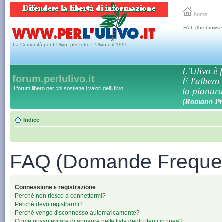
home
FAIL (the browse
La Comunità per L'Ulivo, per tutto L'Ulivo dal 1995
L'Ulivo è f
forum.perlulivo.it
È l'albero
Il forum libero per chi sostiene i valori dell'Ulivo
la pianura,
(Romano Pro
Indice
FAQ (Domande Frequen
Connessione e registrazione
Perché non riesco a connettermi?
Perché devo registrarmi?
Perché vengo disconnesso automaticamente?
Come posso evitare di apparire nella lista degli utenti in linea?