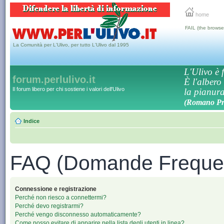
home
FAIL (the browse
La Comunità per L'Ulivo, per tutto L'Ulivo dal 1995
L'Ulivo è f
forum.perlulivo.it
È l'albero
Il forum libero per chi sostiene i valori dell'Ulivo
la pianura,
(Romano Pro
Indice
FAQ (Domande Frequen
Connessione e registrazione
Perché non riesco a connettermi?
Perché devo registrarmi?
Perché vengo disconnesso automaticamente?
Come posso evitare di apparire nella lista degli utenti in linea?