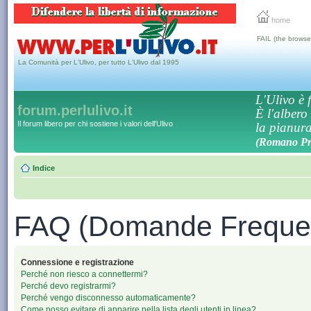
home
FAIL (the browse
La Comunità per L'Ulivo, per tutto L'Ulivo dal 1995
L'Ulivo è f
forum.perlulivo.it
È l'albero
Il forum libero per chi sostiene i valori dell'Ulivo
la pianura,
(Romano Pro
Indice
FAQ (Domande Frequen
Connessione e registrazione
Perché non riesco a connettermi?
Perché devo registrarmi?
Perché vengo disconnesso automaticamente?
Come posso evitare di apparire nella lista degli utenti in linea?