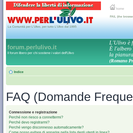
home
FAIL (the browse
La Comunità per L'Ulivo, per tutto L'Ulivo dal 1995
L'Ulivo è f
forum.perlulivo.it
È l'albero
Il forum libero per chi sostiene i valori dell'Ulivo
la pianura,
(Romano Pro
Indice
FAQ (Domande Frequen
Connessione e registrazione
Perché non riesco a connettermi?
Perché devo registrarmi?
Perché vengo disconnesso automaticamente?
Come posso evitare di apparire nella lista degli utenti in linea?