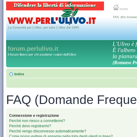
home
FAIL (the browse
La Comunità per L'Ulivo, per tutto L'Ulivo dal 1995
L'Ulivo è f
forum.perlulivo.it
È l'albero
Il forum libero per chi sostiene i valori dell'Ulivo
la pianura,
(Romano Pro
Indice
FAQ (Domande Frequen
Connessione e registrazione
Perché non riesco a connettermi?
Perché devo registrarmi?
Perché vengo disconnesso automaticamente?
Come posso evitare di apparire nella lista degli utenti in linea?