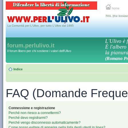
home
FAIL (the browse
La Comunità per L'Ulivo, per tutto L'Ulivo dal 1995
L'Ulivo è f
forum.perlulivo.it
È l'albero
Il forum libero per chi sostiene i valori dell'Ulivo
la pianura,
(Romano Pro
Indice
FAQ (Domande Frequen
Connessione e registrazione
Perché non riesco a connettermi?
Perché devo registrarmi?
Perché vengo disconnesso automaticamente?
Come posso evitare di apparire nella lista degli utenti in linea?