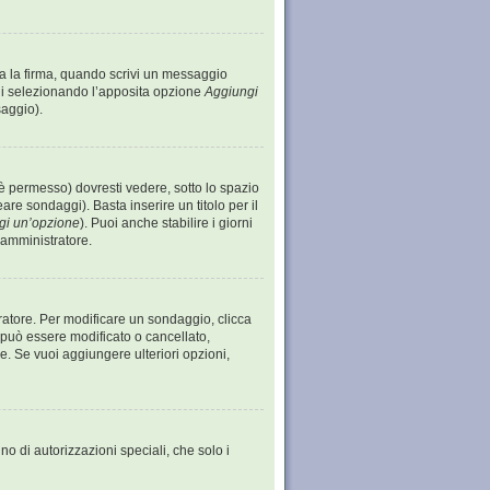
ta la firma, quando scrivi un messaggio
gi selezionando l’apposita opzione
Aggiungi
saggio).
 permesso) dovresti vedere, sotto lo spazio
eare sondaggi). Basta inserire un titolo per il
gi un’opzione
). Puoi anche stabilire i giorni
l’amministratore.
tratore. Per modificare un sondaggio, clicca
può essere modificato o cancellato,
re. Se vuoi aggiungere ulteriori opzioni,
no di autorizzazioni speciali, che solo i