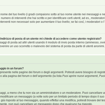
nome del tuo livello (i gradi compaiono sotto al tuo nome utente nei messaggi e nel 
 il numero di interventi che hai scritto e per identificare certi utenti; ad es., modera
terventi non necessari solo per aumentare il tuo livello; se fai cosí, i moderatori o
indirizzo di posta di un utente mi chiede di accedere come utente registrato?
ssaggi di posta ad altri utenti usando il modulo di invio posta interno (ammesso, ov
evenire un uso scorretto o malevolo del sistema di posta da parte di utenti anonimi.
ggio in un forum?
resente nelle pagine dei forum o degli argomenti. Potresti avere bisogno di registr
do alla pagina del forum o dell’argomento (la lista
Puoi aprire nuovi argomenti
,
Puoi
ssaggi, a meno che tu non sia un amministratore o un moderatore. Puoi cancellare 
modificare un messaggio (a volte solo per un limitato periodo di tempo dopo il su
ià risposto al tuo messaggio, quando effettui una modifica, potresti trovare del te
almente, non può cancellare un messaggio dopo che qualcuno ha risposto.