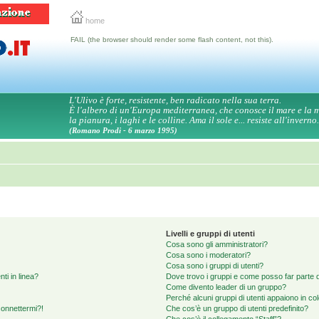
home
FAIL (the browser should render some flash content, not this).
L'Ulivo è forte, resistente, ben radicato nella sua terra.
È l'albero di un'Europa mediterranea, che conosce il mare e la
la pianura, i laghi e le colline. Ama il sole e... resiste all'inverno.
(Romano Prodi - 6 marzo 1995)
Livelli e gruppi di utenti
Cosa sono gli amministratori?
Cosa sono i moderatori?
Cosa sono i gruppi di utenti?
ti in linea?
Dove trovo i gruppi e come posso far parte d
Come divento leader di un gruppo?
Perché alcuni gruppi di utenti appaiono in colo
connettermi?!
Che cos’è un gruppo di utenti predefinito?