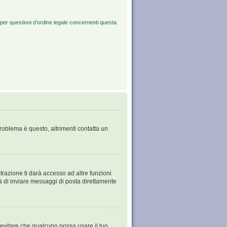
per questioni d’ordine legale concernenti questa
problema è questo, altrimenti contatta un
razione ti darà accesso ad altre funzioni
tà di inviare messaggi di posta direttamente
 evitare che qualcuno possa usare il tuo