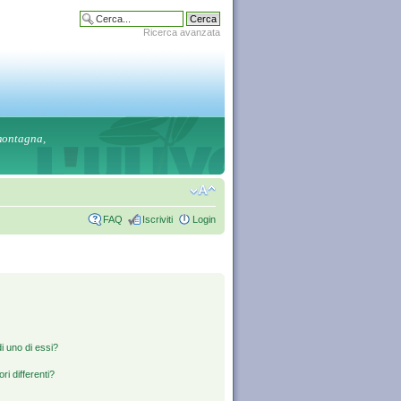
Ricerca avanzata
 montagna,
FAQ
Iscriviti
Login
i uno di essi?
ri differenti?