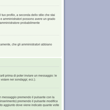
tuo profilo, a seconda dello stile che stai
tori e amministratori possono avere un grado
 l’amministratore probabilmente
viamente, che gli amministratori abbiano
arti prima di poter inviare un messaggio: le
 votare nei sondaggi
, ecc.).
un messaggio premendo il pulsante con la
o inserimento) premendo il pulsante
modifica
sto aggiunto dove viene indicato quante volte