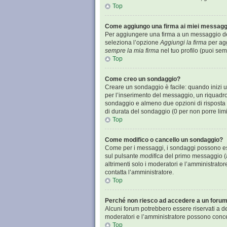
Top
Come aggiungo una firma ai miei messagg
Per aggiungere una firma a un messaggio devi
seleziona l’opzione
Aggiungi la firma
per agg
sempre la mia firma
nel tuo profilo (puoi se
Top
Come creo un sondaggio?
Creare un sondaggio è facile: quando inizi 
per l’inserimento del messaggio, un riquadro
sondaggio e almeno due opzioni di risposta (p
di durata del sondaggio (0 per non porre limit
Top
Come modifico o cancello un sondaggio?
Come per i messaggi, i sondaggi possono esser
sul pulsante
modifica
del primo messaggio (a
altrimenti solo i moderatori e l’amministrator
contatta l’amministratore.
Top
Perché non riesco ad accedere a un foru
Alcuni forum potrebbero essere riservati a det
moderatori e l’amministratore possono conc
Top