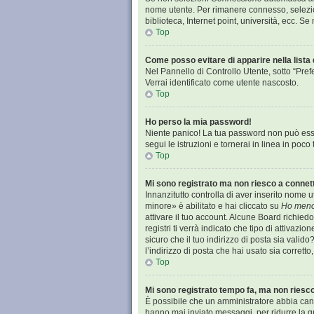
nome utente. Per rimanere connesso, selezion
biblioteca, Internet point, università, ecc. S
Top
Come posso evitare di apparire nella lista d
Nel Pannello di Controllo Utente, sotto “Pref
Verrai identificato come utente nascosto.
Top
Ho perso la mia password!
Niente panico! La tua password non può esse
segui le istruzioni e tornerai in linea in poco
Top
Mi sono registrato ma non riesco a connet
Innanzitutto controlla di aver inserito nome
minore» è abilitato e hai cliccato su
Ho meno
attivare il tuo account. Alcune Board richied
registri ti verrà indicato che tipo di attivazi
sicuro che il tuo indirizzo di posta sia valid
l’indirizzo di posta che hai usato sia corrett
Top
Mi sono registrato tempo fa, ma non riesc
È possibile che un amministratore abbia cance
hanno mai inviato messaggi, per ridurre la g