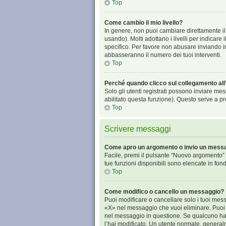
Top
Come cambio il mio livello?
In genere, non puoi cambiare direttamente il 
usando). Molti adottano i livelli per indicare
specifico. Per favore non abusare inviando in
abbasseranno il numero dei tuoi interventi.
Top
Perché quando clicco sul collegamento all’
Solo gli utenti registrati possono inviare me
abilitato questa funzione). Questo serve a pr
Top
Scrivere messaggi
Come apro un argomento o invio un messa
Facile, premi il pulsante “Nuovo argomento” p
tue funzioni disponibili sono elencate in fon
Top
Come modifico o cancello un messaggio?
Puoi modificare o cancellare solo i tuoi me
«X» nel messaggio che vuoi eliminare. Puoi 
nel messaggio in questione. Se qualcuno ha g
l’hai modificato. Un utente normale, gener