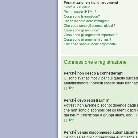
Formattazione e tipi di argomenti
Cos’è il BBCode?
Posso usare l’HTML?
Cosa sono le emoticon?
Posso inserire delle immagini?
Che cosa sono gli annunci globali?
Cosa sono gli annunci?
Cosa sono gli argomenti importanti?
Cosa sono gli argomenti chiusi?
Che cosa sono le icone argomenti?
Connessione e registrazione
Perché non riesco a connettermi?
Ci sono svariati motivi per cui questo succed
amministratore: potresti essere stato bannat
Top
Perché devo registrarmi?
Potresti non averne bisogno: dipende dagli a
che non sono disponibili per gli utenti ospit
dal forum, l’iscrizione a gruppi utenti, ecc. 
Top
Perché vengo disconnesso automaticame
Se non selezioni
Connessione automatica ad