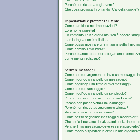
Che cosa è COPPA?
Perché non riesco a registrarmi?
Che cosa provoca il comando “Cancella cookie”?
Impostazioni e preferenze utente
Come cambio le mie impostazioni?
L’ora non è corretta!
Ho cambiato il fuso orario ma l’ora è ancora sbagli
La mia lingua non è nella lista!
Come posso mostrare un’immagine sotto il mio n
Come cambio il mio livello?
Perché quando clicco sul collegamento all’indirizz
come utente registrato?
Scrivere messaggi
Come apro un argomento o invio un messaggio in
Come modifico o cancello un messaggio?
Come aggiungo una firma ai miei messaggi?
Come creo un sondaggio?
Come modifico o cancello un sondaggio?
Perché non riesco ad accedere a un forum?
Perché non posso votare nei sondaggi?
Perché non riesco ad aggiungere allegati?
Perché ho ricevuto un richiamo?
Come posso segnalare messaggi ai moderatori?
Che cos’è il pulsante di salvataggio nella finestra 
Perché il mio messaggio deve essere approvato?
Come faccio a spostare in cima un mio argoment