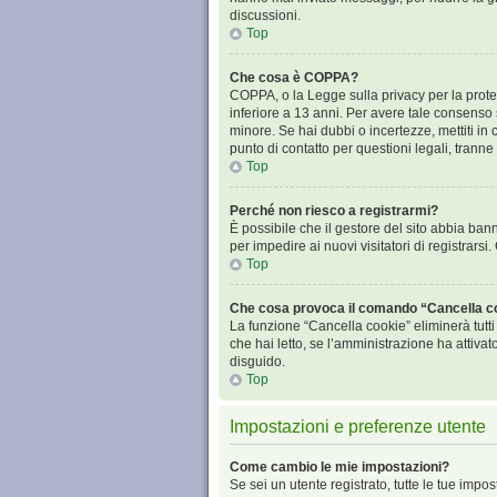
discussioni.
Top
Che cosa è COPPA?
COPPA, o la Legge sulla privacy per la protez
inferiore a 13 anni. Per avere tale consenso s
minore. Se hai dubbi o incertezze, mettiti i
punto di contatto per questioni legali, tranne
Top
Perché non riesco a registrarmi?
È possibile che il gestore del sito abbia bann
per impedire ai nuovi visitatori di registrars
Top
Che cosa provoca il comando “Cancella c
La funzione “Cancella cookie” eliminerà tutt
che hai letto, se l’amministrazione ha attiva
disguido.
Top
Impostazioni e preferenze utente
Come cambio le mie impostazioni?
Se sei un utente registrato, tutte le tue imp