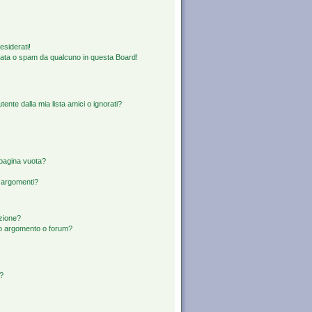
esiderati!
rata o spam da qualcuno in questa Board!
nte dalla mia lista amici o ignorati?
 pagina vuota?
i argomenti?
izione?
to argomento o forum?
d?