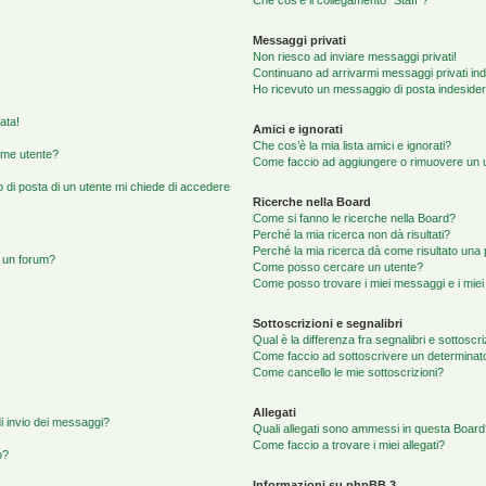
Che cos’è il collegamento “Staff”?
Messaggi privati
Non riesco ad inviare messaggi privati!
Continuano ad arrivarmi messaggi privati ind
Ho ricevuto un messaggio di posta indeside
ata!
Amici e ignorati
Che cos’è la mia lista amici e ignorati?
ome utente?
Come faccio ad aggiungere o rimuovere un ute
o di posta di un utente mi chiede di accedere
Ricerche nella Board
Come si fanno le ricerche nella Board?
Perché la mia ricerca non dà risultati?
Perché la mia ricerca dà come risultato una
 un forum?
Come posso cercare un utente?
Come posso trovare i miei messaggi e i mie
Sottoscrizioni e segnalibri
Qual è la differenza fra segnalibri e sottoscr
Come faccio ad sottoscrivere un determina
Come cancello le mie sottoscrizioni?
Allegati
di invio dei messaggi?
Quali allegati sono ammessi in questa Boar
Come faccio a trovare i miei allegati?
o?
Informazioni su phpBB 3