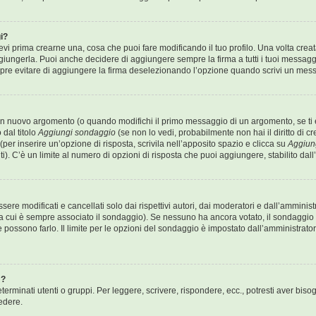
i?
 prima crearne una, cosa che puoi fare modificando il tuo profilo. Una volta crea
iungerla. Puoi anche decidere di aggiungere sempre la firma a tutti i tuoi messag
mpre evitare di aggiungere la firma deselezionando l’opzione quando scrivi un mes
un nuovo argomento (o quando modifichi il primo messaggio di un argomento, se ti è
 dal titolo
Aggiungi sondaggio
(se non lo vedi, probabilmente non hai il diritto di cr
er inserire un’opzione di risposta, scrivila nell’apposito spazio e clicca su
Aggiun
i). C’è un limite al numero di opzioni di risposta che puoi aggiungere, stabilito dal
e modificati e cancellati solo dai rispettivi autori, dai moderatori e dall’amminis
 cui è sempre associato il sondaggio). Se nessuno ha ancora votato, il sondaggio 
e possono farlo. Il limite per le opzioni del sondaggio è impostato dall’amministrato
m?
erminati utenti o gruppi. Per leggere, scrivere, rispondere, ecc., potresti aver bisog
edere.