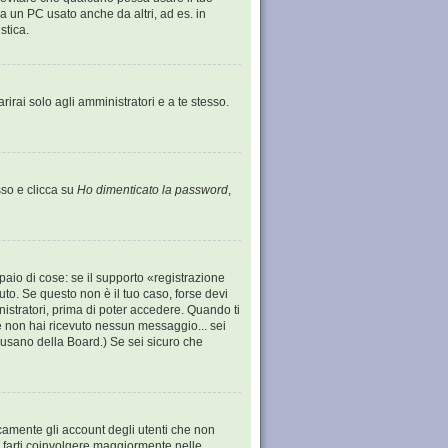
 un PC usato anche da altri, ad es. in
stica.
irai solo agli amministratori e a te stesso.
so e clicca su
Ho dimenticato la password
,
aio di cose: se il supporto «registrazione
vuto. Se questo non è il tuo caso, forse devi
nistratori, prima di poter accedere. Quando ti
; se non hai ricevuto nessun messaggio... sei
 abusano della Board.) Se sei sicuro che
icamente gli account degli utenti che non
i farti coinvolgere maggiormente nelle