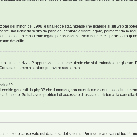
ione dei minori del 1998, è una legge statunitense che richiede ai siti web di poter 
erve una richiesta scritta da parte del genitore o tutore legale, permettendo la regis
n contatto con un consulente legale per assistenza. Nota bene che il phpBB Group non
 come descritto.
ato il tuo indirizzo IP oppure vietato il nome utente che stai tentando di registrare. 
i. Contatta un amministratore per avere assistenza.
ookie”?
i i cookie generati da phpBB che ti mantengono autenticato e connesso, oltre a perme
to la funzione. Se hai avuto problemi di accesso o di uscita dal sistema, la cancellaz
ostazioni sono conservate nel database del sistema. Per modificarle vai sul tuo Pann