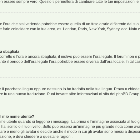
 essere sempre vero. Questo ti permetterà di cambiare tutte le tue impostazioni e 
 l’ora che stai vedendo potrebbe essere quella di un fuso orario differente dal tuo.
o e farlo coincidere con la tua area, es. London, Paris, New York, Sydney, ecc. Nota c
a sbagliata!
 corretto e l’ora è ancora sbagliata, il motivo può essere l’ora legale. Il forum non 
ante il periodo dell’ora legale l’ora potrebbe essere diversa dall’ora locale. In tal c
 il pacchetto lingua oppure nessuno lo ha tradotto nella tua lingua. Prova a chieder
fare tu una nuova traduzione. Puoi trovare altre informazioni al sito del phpBB Group 
l mio nome utente?
e utente quando si leggono i messaggi. La prima è l’immagine associata al tuo gr
i hai scritto o il tuo livello. Sotto può esserci un’immagine piú grande nota come ava
tare o meno gli avatar e decide anche il modo in cui gli avatar sono messi a disposi
azione, e devi chiedere a questa le ragioni.