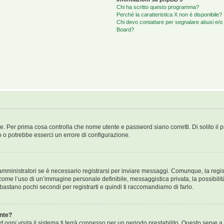
Chi ha scritto questo programma?
Perché la caratteristica X non è disponibile?
Chi devo contattare per segnalare abusi e/o 
Board?
e. Per prima cosa controlla che nome utente e password siano corretti. Di solito il 
o o potrebbe esserci un errore di configurazione.
mministratori se è necessario registrarsi per inviare messaggi. Comunque, la regist
i come l’uso di un’immagine personale definibile, messaggistica privata, la possibili
Ti bastano pochi secondi per registrarti e quindi ti raccomandiamo di farlo.
nte?
 ogni visita
il sistema ti terrà connesso per un periodo prestabilito. Questo serve a