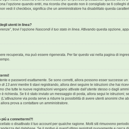
a l’opzione quando entri, ma ricorda che questo non è consigliato se ti colleghi da
e non vedi il checkbox, significa che un amministratore ha disabilitato questa caratteri
egli utenti in linea?
erenze”, trovi l’opzione
Nascondi il tuo stato in linea
. Attivando questa opzione, appar
re recuperata, ma può essere rigenerata. Per far questo vai nella pagina di ingres
 tempo.
termi!
 utente e password esattamente. Se sono corretti, allora possono esser successe un p
 di 13 anni
mentre ti stavi registrando, allora devi seguire le istruzioni che hai rice
ono che tutte le nuove registrazioni vengano attivate dall’utente stesso o dagli ammi
one è richiesta. Se ti è stato inviato un messaggio di posta, allora segui le istruzioni
o? (L’attivazione via posta serve a ridurre la possibilità di avere utenti anonimi che
o, allora prova a contattare un amministratore.
o piú a connettermi?!
llato o disattivato il tuo account per qualche ragione. Molti siti rimuovono period
randezza del database. Se il motivo è quest’ultimo registrati nuovamente e cerca d