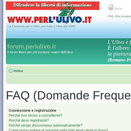
home
FAIL (the browse
La Comunità per L'Ulivo, per tutto L'Ulivo dal 1995
L'Ulivo è f
forum.perlulivo.it
È l'albero
Il forum libero per chi sostiene i valori dell'Ulivo
la pianura,
(Romano Pro
Indice
FAQ (Domande Frequen
Connessione e registrazione
Perché non riesco a connettermi?
Perché devo registrarmi?
Perché vengo disconnesso automaticamente?
Come posso evitare di apparire nella lista degli utenti in linea?